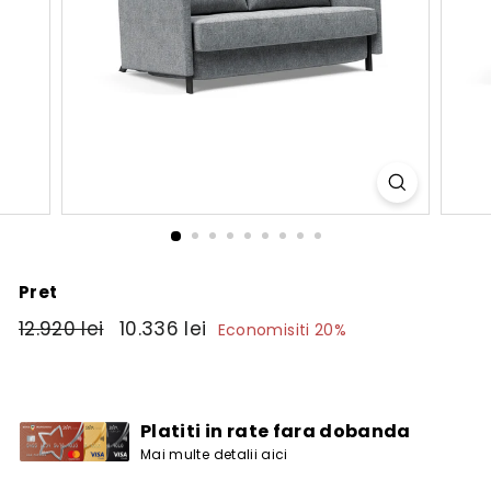
Pret
Pret
12.920
Pret
10.336
12.920 lei
10.336 lei
Economisiti 20%
obisnuit
de
lei
lei
vanzare
Platiti in rate fara dobanda
Mai multe detalii aici