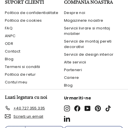
SUPORT CLIENTI
COMPANIA NOASTRA
Politica de confidentialitate
Despre noi
Politica de cookies
Magazinele noastre
FAQ
Servicii livrare si montaj
mobilier
ANPC
Servicii de montaj pereti
ODR
decorativi
Contact
Servicii de design interior
Blog
Alte servicii
Termeni si conditii
Parteneri
Politica de retur
Cariere
Contul meu
Blog
Luati legatura cu noi
Urmariti-ne
Instagram
Facebook
YouTube
Pinterest
TikTok
+40 727 355 335
Scrieti un email
LinkedIn