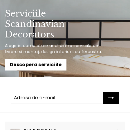
Serviciile
Scandinavian
Decorators
Alege in completare unul dintre serviciile de
livrare si montaj, design interior sau fereastra.
Descopera serviciile
Adresa
Abonati-
de
va
e-
mail