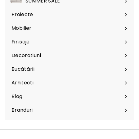
SUMMER SALE
Proiecte
Mobilier
Expand
submenu
Finisaje
Expand
submenu
Decoratiuni
Expand
submenu
Bucătării
Arhitecti
Expand
submenu
Blog
Branduri
Expand
submenu