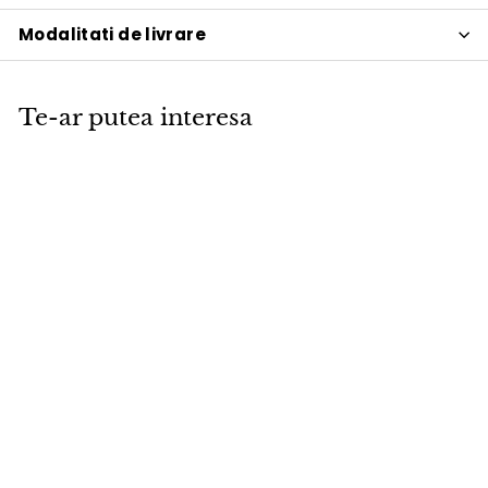
Modalitati de livrare
Te-ar putea interesa
FINAL SALE
Canapea
extensibila cu
cotiere Cubed
Twist Granite
140x200cm
Innovation Living
P
1
P