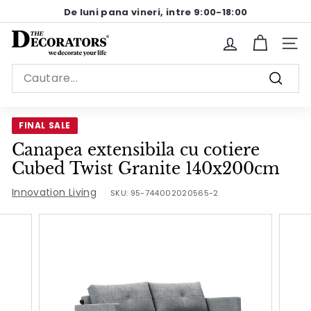
Sariti
De luni pana vineri, intre 9:00-18:00
la
Pause
continut
T
slideshow
Site n
h
Search
e
Cauta
D
e
FINAL SALE
c
Canapea extensibila cu cotiere
o
Cubed Twist Granite 140x200cm
r
a
Innovation Living
SKU:
95-744002020565-2
t
o
r
s