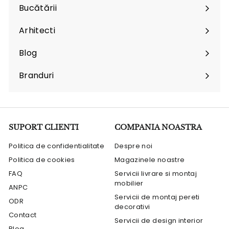
submenu
Bucătării
Arhitecti
Expand
submenu
Blog
Branduri
Expand
submenu
SUPORT CLIENTI
COMPANIA NOASTRA
Politica de confidentialitate
Despre noi
Politica de cookies
Magazinele noastre
FAQ
Servicii livrare si montaj
mobilier
ANPC
Servicii de montaj pereti
ODR
decorativi
Contact
Servicii de design interior
Blog