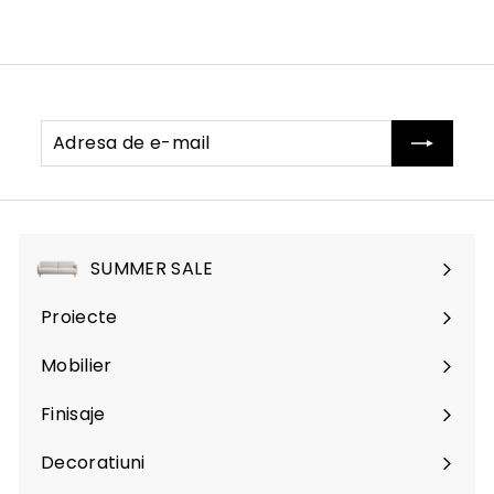
Adresa
Abonati-
de
va
e-
mail
SUMMER SALE
Proiecte
Mobilier
Expand
submenu
Finisaje
Expand
submenu
Decoratiuni
Expand