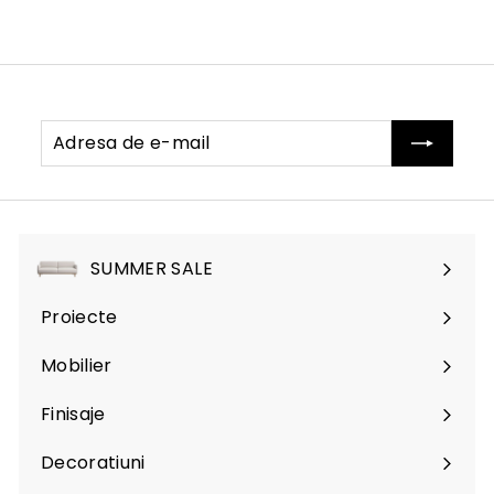
Adresa
Abonati-
de
va
e-
mail
SUMMER SALE
Proiecte
Mobilier
Expand
submenu
Finisaje
Expand
submenu
Decoratiuni
Expand