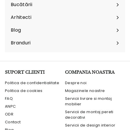
submenu
Bucătării
Arhitecti
Expand
submenu
Blog
Branduri
Expand
submenu
SUPORT CLIENTI
COMPANIA NOASTRA
Politica de confidentialitate
Despre noi
Politica de cookies
Magazinele noastre
FAQ
Servicii livrare si montaj
mobilier
ANPC
Servicii de montaj pereti
ODR
decorativi
Contact
Servicii de design interior
Blog