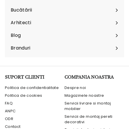
Expand
submenu
Bucătării
Arhitecti
Expand
submenu
Blog
Branduri
Expand
submenu
SUPORT CLIENTI
COMPANIA NOASTRA
Politica de confidentialitate
Despre noi
Politica de cookies
Magazinele noastre
FAQ
Servicii livrare si montaj
mobilier
ANPC
Servicii de montaj pereti
ODR
decorativi
Contact