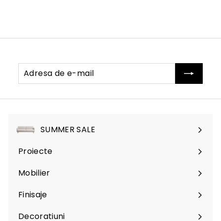
Adresa
Abonati-
de
va
e-
mail
SUMMER SALE
Proiecte
Mobilier
Expand
submenu
Finisaje
Expand
submenu
Decoratiuni