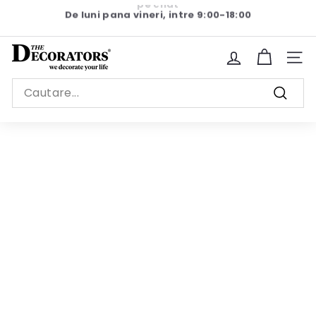
Sariti
De luni pana vineri, intre 9:00-18:00
la
Pause
continut
slideshow
T
Site n
h
Search
e
Cauta
D
e
c
o
r
a
t
o
r
s