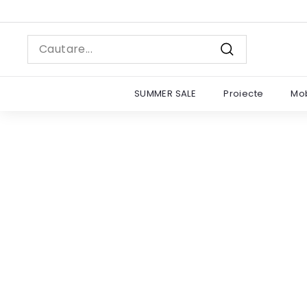
Sariti
la
continut
Search
Cautare
SUMMER SALE
Proiecte
Mob