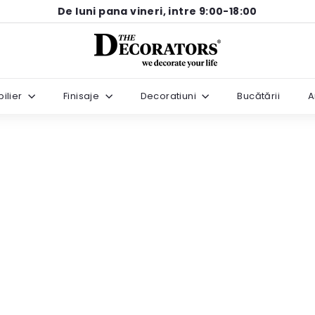
De luni pana vineri, intre 9:00-18:00
Pause
T
slideshow
h
e
ilier
Finisaje
Decoratiuni
Bucătării
A
D
e
c
o
r
a
t
o
r
s