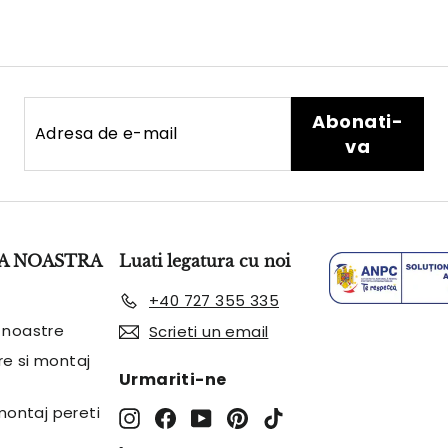
Adresa
Abonati-
Abonati-
de
va
va
e-
mail
A NOASTRA
Luati legatura cu noi
+40 727 355 335
 noastre
Scrieti un email
are si montaj
Urmariti-ne
 montaj pereti
Instagram
Facebook
YouTube
Pinterest
TikTok