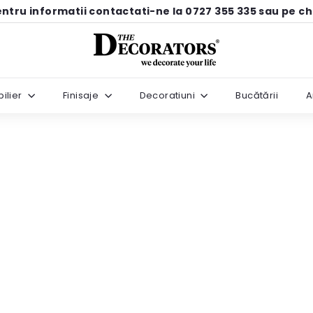
ntru informatii contactati-ne la 0727 355 335 sau pe c
Pause
T
slideshow
h
e
ilier
Finisaje
Decoratiuni
Bucătării
A
D
e
c
o
r
a
t
o
r
s