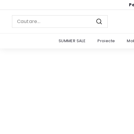
Sariti
Pe
la
continut
Search
Cautare
SUMMER SALE
Proiecte
Mob