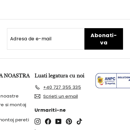
Adresa
Abonati-
Abonati-
de
va
va
e-
mail
A NOASTRA
Luati legatura cu noi
+40 727 355 335
 noastre
Scrieti un email
are si montaj
Urmariti-ne
 montaj pereti
Instagram
Facebook
YouTube
Pinterest
TikTok