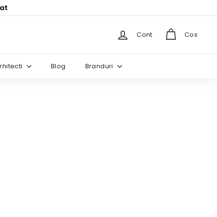
hat
Cont
Cos
rhitecti
Blog
Branduri