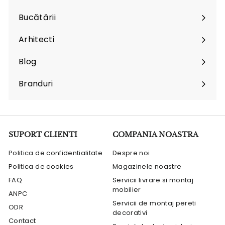
Expand
submenu
Bucătării
Arhitecti
Expand
submenu
Blog
Branduri
Expand
submenu
SUPORT CLIENTI
COMPANIA NOASTRA
Politica de confidentialitate
Despre noi
Politica de cookies
Magazinele noastre
FAQ
Servicii livrare si montaj
mobilier
ANPC
Servicii de montaj pereti
ODR
decorativi
Contact