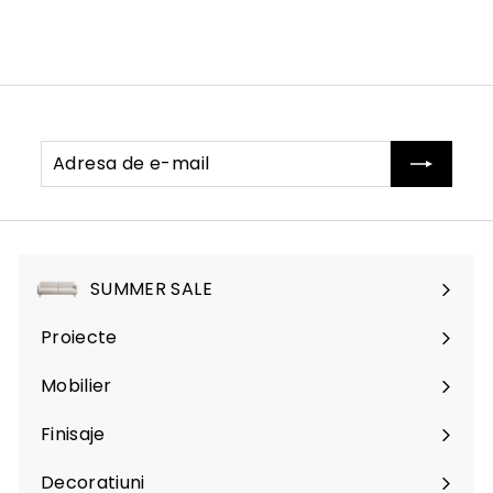
Adresa
Abonati-
de
va
e-
mail
SUMMER SALE
Proiecte
Mobilier
Expand
submenu
Finisaje
Expand
submenu
Decoratiuni