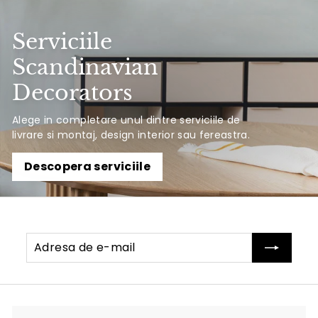
Serviciile
Scandinavian
Decorators
Alege in completare unul dintre serviciile de
livrare si montaj, design interior sau fereastra.
Descopera serviciile
Adresa
Abonati-
de
va
e-
mail