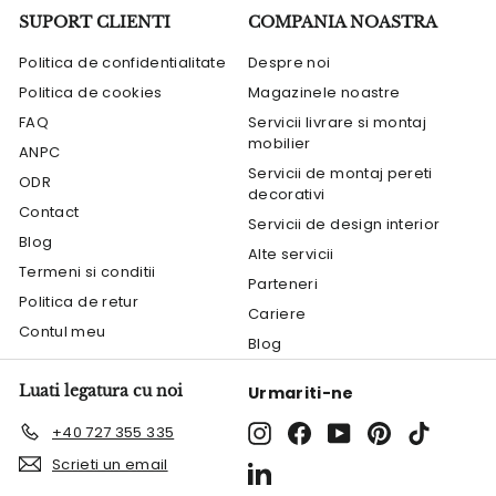
SUPORT CLIENTI
COMPANIA NOASTRA
Politica de confidentialitate
Despre noi
Politica de cookies
Magazinele noastre
FAQ
Servicii livrare si montaj
mobilier
ANPC
Servicii de montaj pereti
ODR
decorativi
Contact
Servicii de design interior
Blog
Alte servicii
Termeni si conditii
Parteneri
Politica de retur
Cariere
Contul meu
Blog
Luati legatura cu noi
Urmariti-ne
Instagram
Facebook
YouTube
Pinterest
TikTok
+40 727 355 335
Scrieti un email
LinkedIn