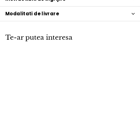
Modalitati de livrare
Te-ar putea interesa
PROMOTIE
Canapea
extensibila cu
cotiere Cubed 02
Mixed Dance Blue
140x200cm
Innovation Living