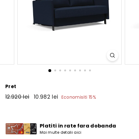
Pret
Pret
12.920
Pret
10.982
12.920 lei
10.982 lei
Economisiti 15%
obisnuit
de
lei
lei
vanzare
Platiti in rate fara dobanda
Mai multe detalii aici