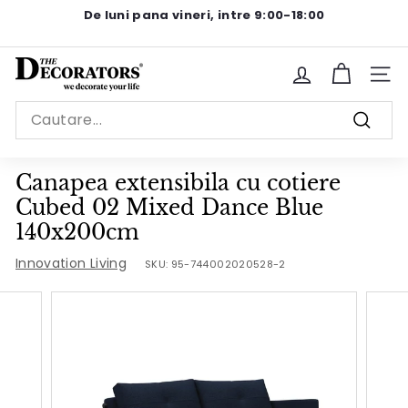
Sariti
De luni pana vineri, intre 9:00-18:00
la
Pause
continut
slideshow
T
Site n
h
Search
e
Cauta
D
e
Canapea extensibila cu cotiere
c
Cubed 02 Mixed Dance Blue
o
140x200cm
r
Innovation Living
SKU:
95-744002020528-2
a
t
o
r
s