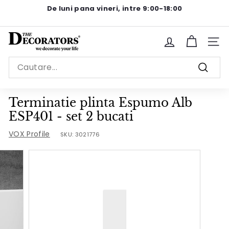
Sariti
De luni pana vineri, intre 9:00-18:00
la
Pause
continut
slideshow
T
Site n
h
Search
e
Cauta
D
e
Terminatie plinta Espumo Alb
c
ESP401 - set 2 bucati
o
VOX Profile
SKU:
3021776
r
a
t
o
r
s