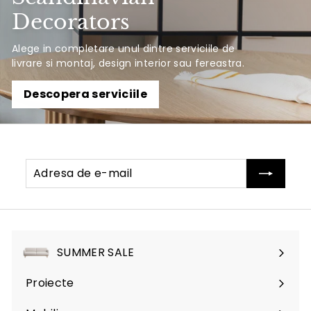
Decorators
Alege in completare unul dintre serviciile de
livrare si montaj, design interior sau fereastra.
Descopera serviciile
Adresa
Abonati-
de
va
e-
mail
SUMMER SALE
Proiecte