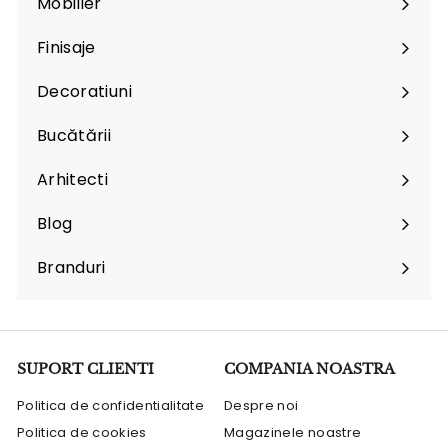
Mobilier
Expand
submenu
Finisaje
Expand
submenu
Decoratiuni
Expand
submenu
Bucătării
Arhitecti
Expand
submenu
Blog
Branduri
Expand
submenu
SUPORT CLIENTI
COMPANIA NOASTRA
Politica de confidentialitate
Despre noi
Politica de cookies
Magazinele noastre