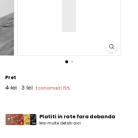
Pret
Pret
4
Pret
3
4 lei
3 lei
Economisiti 15%
obisnuit
de
lei
lei
vanzare
Platiti in rate fara dobanda
Mai multe detalii aici