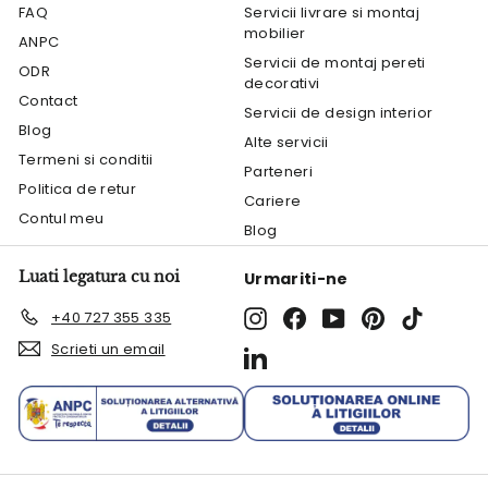
FAQ
Servicii livrare si montaj
mobilier
ANPC
Servicii de montaj pereti
ODR
decorativi
Contact
Servicii de design interior
Blog
Alte servicii
Termeni si conditii
Parteneri
Politica de retur
Cariere
Contul meu
Blog
Luati legatura cu noi
Urmariti-ne
Instagram
Facebook
YouTube
Pinterest
TikTok
+40 727 355 335
Scrieti un email
LinkedIn