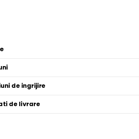
va
re
uni
uni de ingrijire
ti de livrare