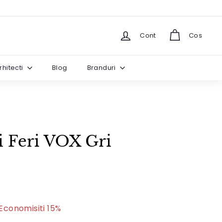
hat
Cont
Cos
rhitecti
Blog
Branduri
ii Feri VOX Gri
205
Economisiti 15%