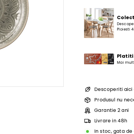
lei
vanzare
Colect
Descoper
Ploiesti 
Platit
Mai multe
Descoperiti aici
Produsul nu nec
Garantie 2 ani
Livrare in 48h
In stoc, gata de