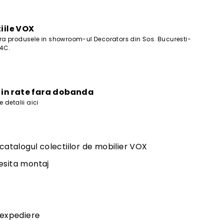
lei
iile VOX
a produsele in showroom-ul Decorators din Sos. Bucuresti-
44C.
i in rate fara dobanda
 detalii aici
 catalogul colectiilor de mobilier VOX
esita montaj
 expediere