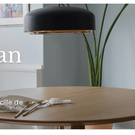
an
ciile de