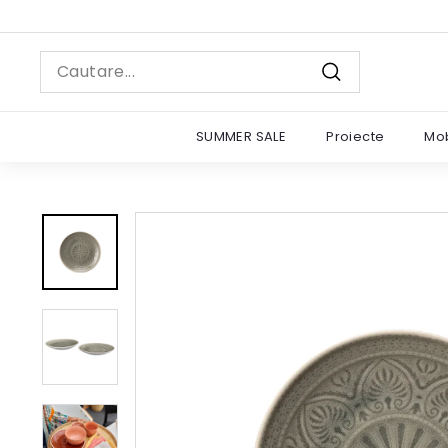
Sariti
Pe
la
continut
Search
Cautare
SUMMER SALE
Proiecte
Mob