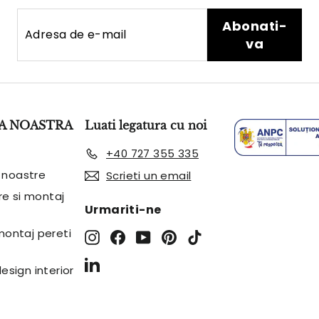
Adresa
Abonati-
Abonati-
de
va
va
e-
mail
A NOASTRA
Luati legatura cu noi
+40 727 355 335
 noastre
Scrieti un email
are si montaj
Urmariti-ne
 montaj pereti
Instagram
Facebook
YouTube
Pinterest
TikTok
LinkedIn
design interior