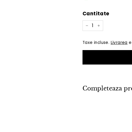
Cantitate
−
+
Taxe incluse.
Livrarea
es
Completeaza pr
Se
VO
Pr
20
PROMOTIE
de