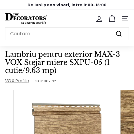
Sariti
De luni pana vineri, intre 9:00-18:00
la
Pause
continut
T
slideshow
Site n
h
Search
e
Cauta
D
e
Lambriu pentru exterior MAX-3
c
VOX Stejar miere SXPU-05 (1
o
cutie/9.63 mp)
r
VOX Profile
SKU:
3027121
a
t
o
r
s