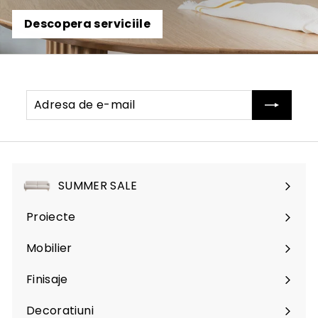
Descopera serviciile
Adresa
Abonati-
de
va
e-
mail
SUMMER SALE
Proiecte
Mobilier
Expand
submenu
Finisaje
Expand
submenu
Decoratiuni