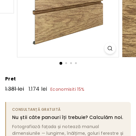
Pret
Pret
1.381
Pret
1.174
1.381 lei
1.174 lei
Economisiti 15%
obisnuit
de
lei
lei
vanzare
CONSULTANȚĂ GRATUITĂ
Nu știi câte panouri îți trebuie? Calculăm noi.
Fotografiază fațada și notează manual
dimensiunile — lungime, înălțime, goluri ferestre și