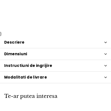
VOX Profile
PROMOTIE
Pret
1.174
Pret
1.174 lei
1.381
1.381 lei
Economisiti 15%
de
obisnuit
lei
lei
vanzare
}
Descriere
Dimensiuni
Instructiuni de ingrijire
Modalitati de livrare
Te-ar putea interesa