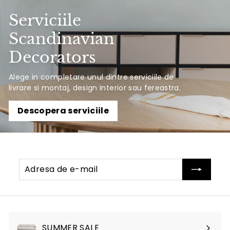
Serviciile
Scandinavian
Decorators
Alege in completare unul dintre serviciile de
livrare si montaj, design interior sau fereastra.
Descopera serviciile
Adresa
Abonati-
de
va
e-
mail
SUMMER SALE