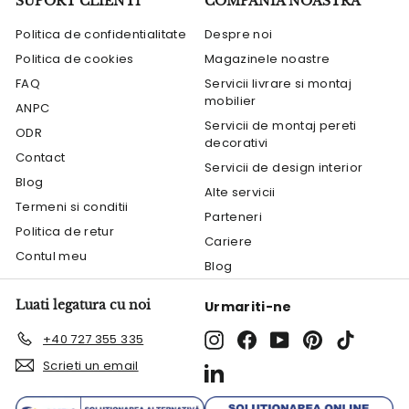
SUPORT CLIENTI
COMPANIA NOASTRA
Politica de confidentialitate
Despre noi
Politica de cookies
Magazinele noastre
FAQ
Servicii livrare si montaj
mobilier
ANPC
Servicii de montaj pereti
ODR
decorativi
Contact
Servicii de design interior
Blog
Alte servicii
Termeni si conditii
Parteneri
Politica de retur
Cariere
Contul meu
Blog
Luati legatura cu noi
Urmariti-ne
Instagram
Facebook
YouTube
Pinterest
TikTok
+40 727 355 335
Scrieti un email
LinkedIn