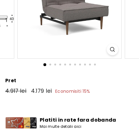
Pret
Pret
4.917
Pret
4.179
4.917 lei
4.179 lei
Economisiti 15%
obisnuit
de
lei
lei
vanzare
Platiti in rate fara dobanda
Mai multe detalii aici