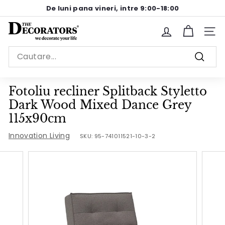
Sariti
De luni pana vineri, intre 9:00-18:00
la
Pause
continut
T
slideshow
Site n
h
Search
e
Cauta
D
e
Fotoliu recliner Splitback Styletto
c
Dark Wood Mixed Dance Grey
o
115x90cm
r
Innovation Living
SKU:
95-741011521-10-3-2
a
t
o
r
s