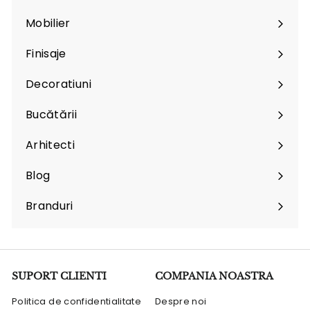
Mobilier
Expand
submenu
Finisaje
Expand
submenu
Decoratiuni
Expand
submenu
Bucătării
Arhitecti
Expand
submenu
Blog
Branduri
Expand
submenu
SUPORT CLIENTI
COMPANIA NOASTRA
Politica de confidentialitate
Despre noi