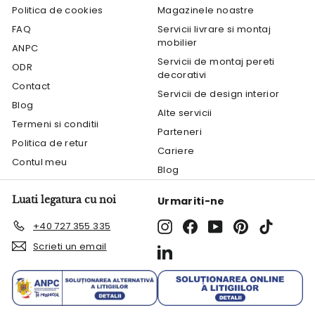
Politica de cookies
Magazinele noastre
FAQ
Servicii livrare si montaj
mobilier
ANPC
Servicii de montaj pereti
ODR
decorativi
Contact
Servicii de design interior
Blog
Alte servicii
Termeni si conditii
Parteneri
Politica de retur
Cariere
Contul meu
Blog
Luati legatura cu noi
Urmariti-ne
Instagram
Facebook
YouTube
Pinterest
TikTok
+40 727 355 335
Scrieti un email
LinkedIn