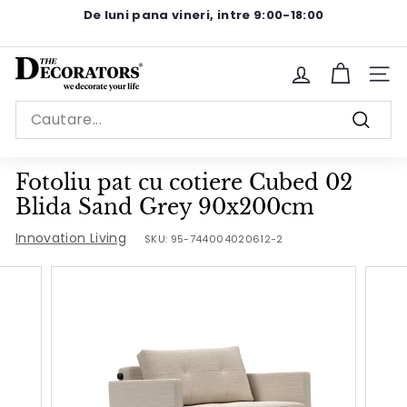
Sariti
De luni pana vineri, intre 9:00-18:00
la
Pause
continut
slideshow
T
Site n
h
Search
e
Cauta
D
e
Fotoliu pat cu cotiere Cubed 02
c
Blida Sand Grey 90x200cm
o
Innovation Living
SKU:
95-744004020612-2
r
a
t
o
r
s