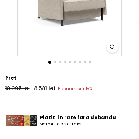
Pret
Pret
10.095
Pret
8.581
10.095 lei
8.581 lei
Economisiti 15%
obisnuit
de
lei
lei
vanzare
Platiti in rate fara dobanda
Mai multe detalii aici