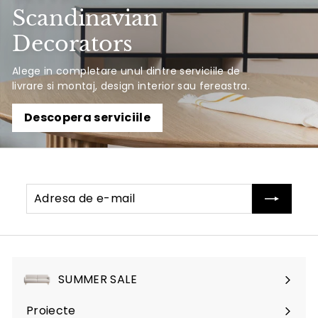
Scandinavian
Decorators
Alege in completare unul dintre serviciile de
livrare si montaj, design interior sau fereastra.
Descopera serviciile
Adresa
Abonati-
de
va
e-
mail
SUMMER SALE
Proiecte