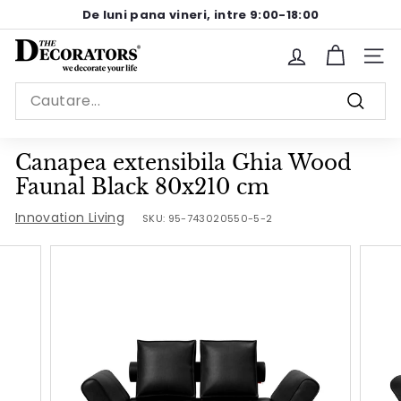
Sariti
De luni pana vineri, intre 9:00-18:00
la
Pause
continut
T
slideshow
Site n
h
Search
e
Cauta
D
e
Canapea extensibila Ghia Wood
c
Faunal Black 80x210 cm
o
Innovation Living
SKU:
95-743020550-5-2
r
a
t
o
r
s