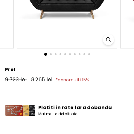
Pret
Pret
9.723
Pret
8.265
9.723 lei
8.265 lei
Economisiti 15%
obisnuit
de
lei
lei
vanzare
Platiti in rate fara dobanda
Mai multe detalii aici