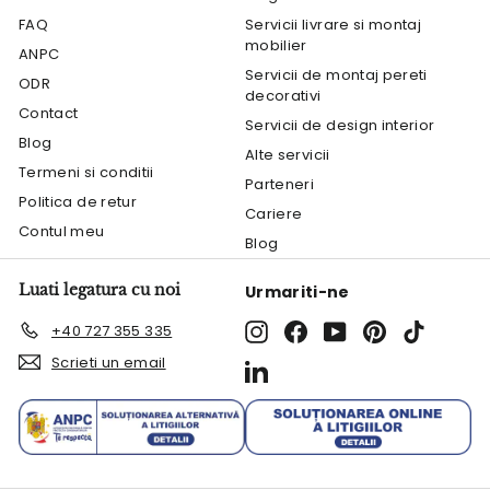
FAQ
Servicii livrare si montaj
mobilier
ANPC
Servicii de montaj pereti
ODR
decorativi
Contact
Servicii de design interior
Blog
Alte servicii
Termeni si conditii
Parteneri
Politica de retur
Cariere
Contul meu
Blog
Luati legatura cu noi
Urmariti-ne
Instagram
Facebook
YouTube
Pinterest
TikTok
+40 727 355 335
Scrieti un email
LinkedIn