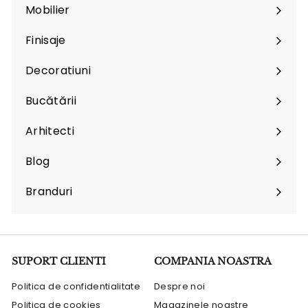
Mobilier
Expand
submenu
Finisaje
Expand
submenu
Decoratiuni
Expand
submenu
Bucătării
Arhitecti
Expand
submenu
Blog
Branduri
Expand
submenu
SUPORT CLIENTI
COMPANIA NOASTRA
Politica de confidentialitate
Despre noi
Politica de cookies
Magazinele noastre