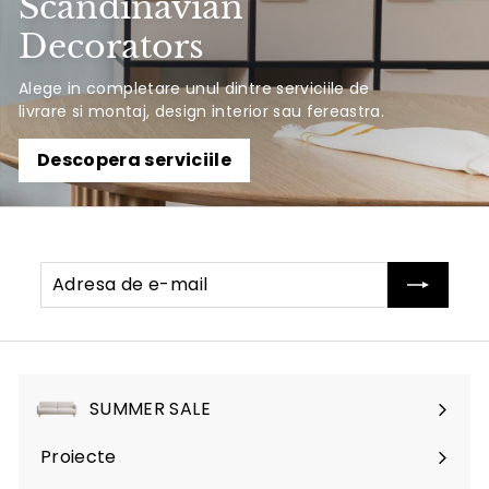
Scandinavian
Decorators
Alege in completare unul dintre serviciile de
livrare si montaj, design interior sau fereastra.
Descopera serviciile
Adresa
Abonati-
de
va
e-
mail
SUMMER SALE
Proiecte