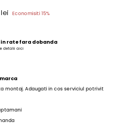
10.371
 lei
Economisiti 15%
lei
e
i in rate fara dobanda
 detalii aici
emarca
a montaj. Adaugati in cos serviciul potrivit
saptamani
omanda