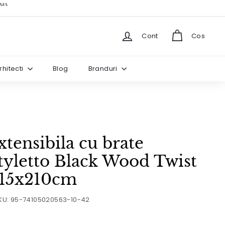
Cont
Cos
rhitecti
Blog
Branduri
tensibila cu brate
tyletto Black Wood Twist
115x210cm
KU:
95-74105020563-10-42