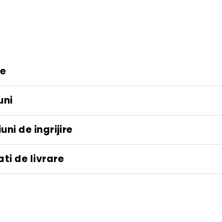
vanz
re
uni
uni de ingrijire
ti de livrare