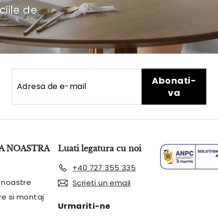
ciile de
Adresa
Abonati-
Abonati-
de
va
va
e-
mail
A NOASTRA
Luati legatura cu noi
+40 727 355 335
 noastre
Scrieti un email
are si montaj
Urmariti-ne