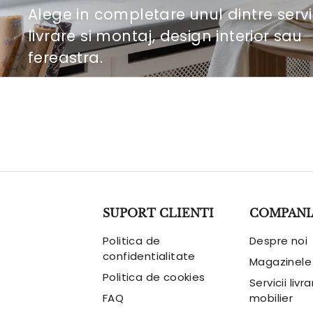
Alege in completare unul dintre servi
livrare si montaj, design interior sau
fereastra.
Descopera serviciile
SUPORT CLIENTI
COMPANI
Politica de
Despre noi
confidentialitate
Magazinele
Politica de cookies
Servicii livr
FAQ
mobilier