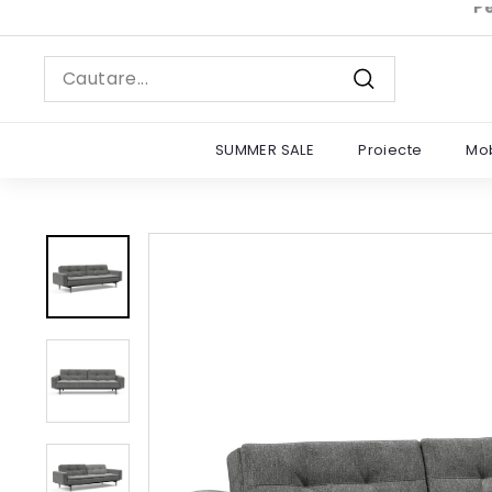
Sariti
la
continut
Search
Cautare
SUMMER SALE
Proiecte
Mob