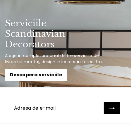
Serviciile
Scandinavian
Decorators
Alege in completare unul dintre serviciile de
livrare si montaj, design interior sau fereastra.
Descopera serviciile
Adresa
Abonati-
de
va
e-
mail