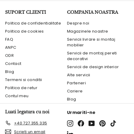
SUPORT CLIENTI
COMPANIA NOASTRA
Politica de confidentialitate
Despre noi
Politica de cookies
Magazinele noastre
FAQ
Servicii livrare si montaj
mobilier
ANPC
Servicii de montaj pereti
ODR
decorativi
Contact
Servicii de design interior
Blog
Alte servicii
Termeni si conditii
Parteneri
Politica de retur
Cariere
Contul meu
Blog
Luati legatura cu noi
Urmariti-ne
Instagram
Facebook
YouTube
Pinterest
TikTok
+40 727 355 335
Scrieti un email
LinkedIn