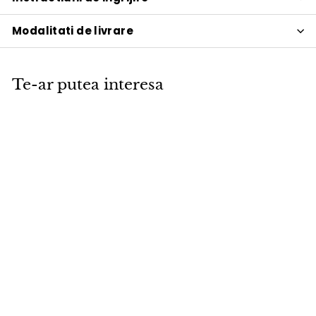
Modalitati de livrare
Te-ar putea interesa
PROMOTIE
Canapea
extensibila cu
brate Dublexo
Styletto Dark Wood
Mixed Dance
Natural 115x210cm