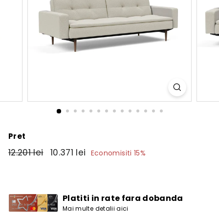
Pret
Pret
12.201
Pret
10.371
12.201 lei
10.371 lei
Economisiti 15%
obisnuit
de
lei
lei
vanzare
Platiti in rate fara dobanda
Mai multe detalii aici