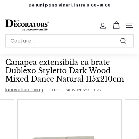
Sariti
De luni pana vineri, intre 9:00-18:00
la
Pause
continut
slideshow
T
Site n
h
Search
e
Cauta
D
e
Canapea extensibila cu brate
c
Dublexo Styletto Dark Wood
o
Mixed Dance Natural 115x210cm
r
Innovation Living
SKU:
95-74105020527-10-32
a
t
o
r
s