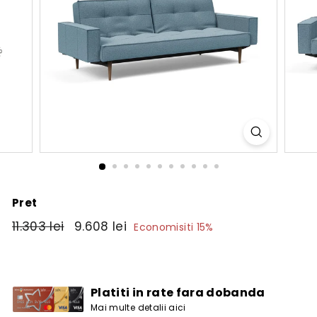
Pret
Pret
11.303
Pret
9.608
11.303 lei
9.608 lei
Economisiti 15%
obisnuit
de
lei
lei
vanzare
Platiti in rate fara dobanda
Mai multe detalii aici