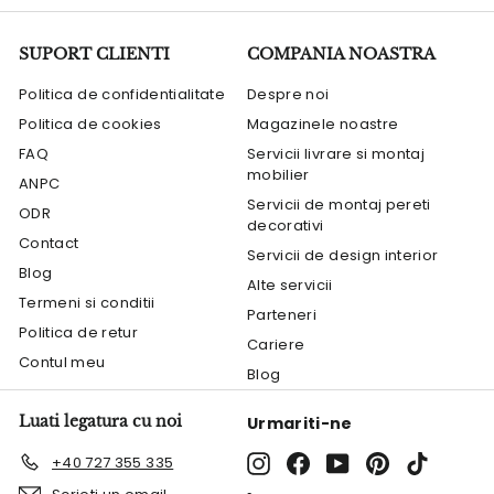
SUPORT CLIENTI
COMPANIA NOASTRA
Politica de confidentialitate
Despre noi
Politica de cookies
Magazinele noastre
FAQ
Servicii livrare si montaj
mobilier
ANPC
Servicii de montaj pereti
ODR
decorativi
Contact
Servicii de design interior
Blog
Alte servicii
Termeni si conditii
Parteneri
Politica de retur
Cariere
Contul meu
Blog
Luati legatura cu noi
Urmariti-ne
Instagram
Facebook
YouTube
Pinterest
TikTok
+40 727 355 335