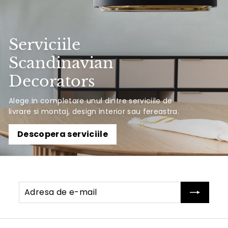
Serviciile
Scandinavian
Decorators
Alege in completare unul dintre serviciile de
livrare si montaj, design interior sau fereastra.
Descopera serviciile
Adresa
Abonati-
de
va
e-
mail