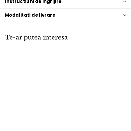
Instructiuni de ingrijire
Modalitati de livrare
Te-ar putea interesa
PROMOTIE
Canapea
extensibila cu
brate Splitback
Styletto Dark Wood
Mixed Dance Light
Blue 115x210cm