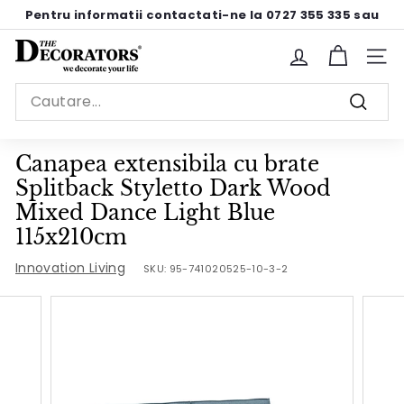
Sariti
Pentru informatii contactati-ne la 0727 355 335 sau
la
pe chat
Pause
continut
T
slideshow
Site n
h
Search
e
Cauta
D
e
Canapea extensibila cu brate
c
Splitback Styletto Dark Wood
o
Mixed Dance Light Blue
r
115x210cm
a
Innovation Living
SKU:
95-741020525-10-3-2
t
o
r
s