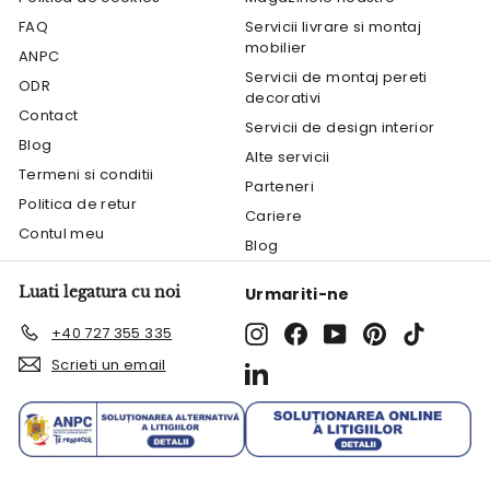
FAQ
Servicii livrare si montaj
mobilier
ANPC
Servicii de montaj pereti
ODR
decorativi
Contact
Servicii de design interior
Blog
Alte servicii
Termeni si conditii
Parteneri
Politica de retur
Cariere
Contul meu
Blog
Luati legatura cu noi
Urmariti-ne
Instagram
Facebook
YouTube
Pinterest
TikTok
+40 727 355 335
Scrieti un email
LinkedIn