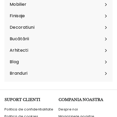
Mobilier
Expand
submenu
Finisaje
Expand
submenu
Decoratiuni
Expand
submenu
Bucătării
Arhitecti
Expand
submenu
Blog
Branduri
Expand
submenu
SUPORT CLIENTI
COMPANIA NOASTRA
Politica de confidentialitate
Despre noi
Politica de cookies
Magazinele noastre