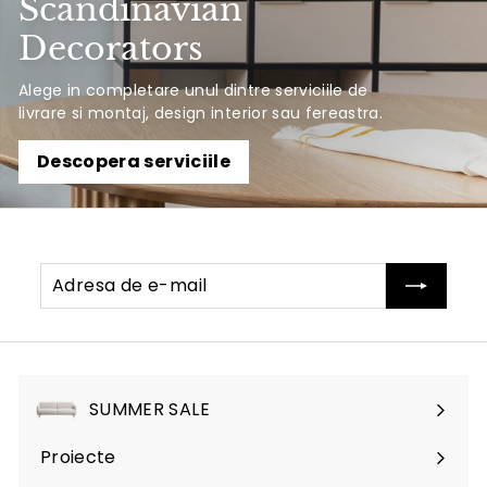
Scandinavian
Decorators
Alege in completare unul dintre serviciile de
livrare si montaj, design interior sau fereastra.
Descopera serviciile
Adresa
Abonati-
de
va
e-
mail
SUMMER SALE
Proiecte