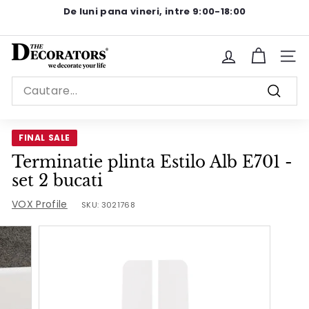
Sariti
De luni pana vineri, intre 9:00-18:00
la
Pause
continut
slideshow
T
Site n
h
Search
e
Cauta
D
e
FINAL SALE
c
Terminatie plinta Estilo Alb E701 -
o
set 2 bucati
r
a
VOX Profile
SKU:
3021768
t
o
r
s