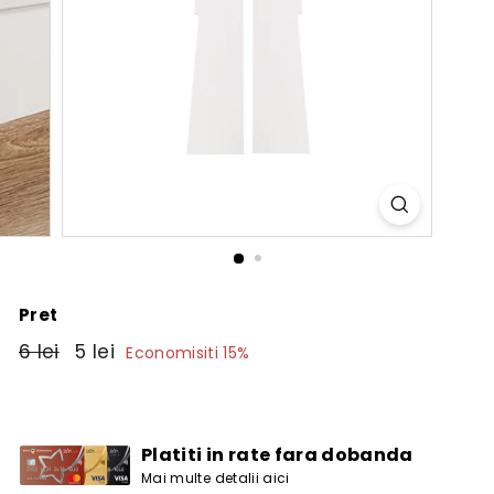
Pret
Pret
6
Pret
5
6 lei
5 lei
Economisiti 15%
obisnuit
de
lei
lei
vanzare
Platiti in rate fara dobanda
Mai multe detalii aici