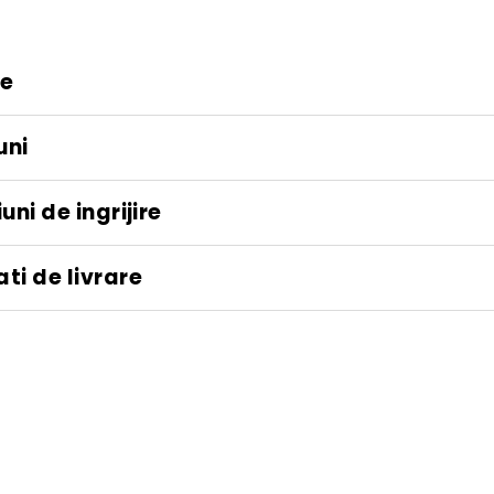
re
uni
uni de ingrijire
ti de livrare