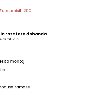
735
Economisiti 20%
lei
i in rate fara dobanda
 detalii aici
esita montaj
ile
produse ramase