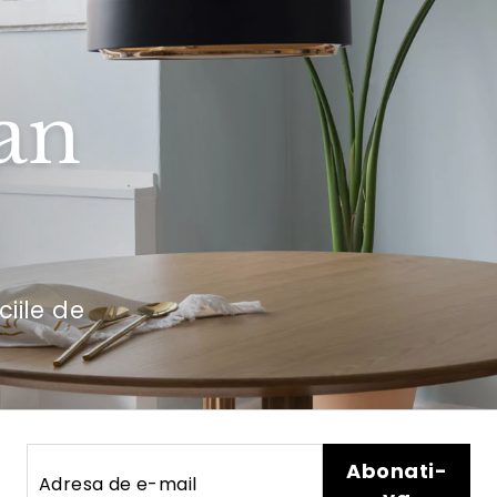
an
ciile de
Adresa
Abonati-
Abonati-
de
va