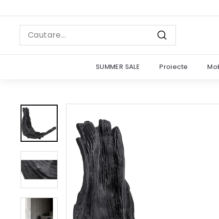
Sariti
la
continut
Search
Cautare
SUMMER SALE
Proiecte
Mob