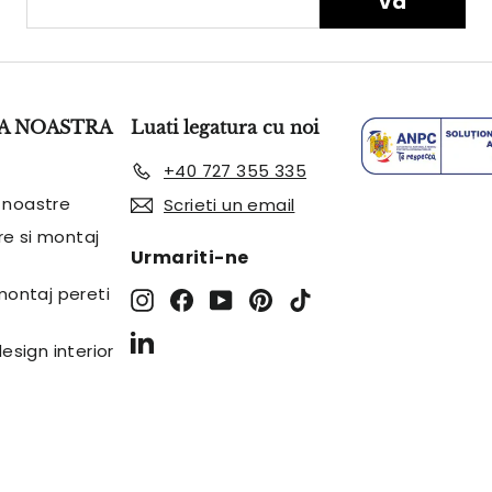
va
e-
mail
A NOASTRA
Luati legatura cu noi
+40 727 355 335
 noastre
Scrieti un email
are si montaj
Urmariti-ne
 montaj pereti
Instagram
Facebook
YouTube
Pinterest
TikTok
LinkedIn
design interior