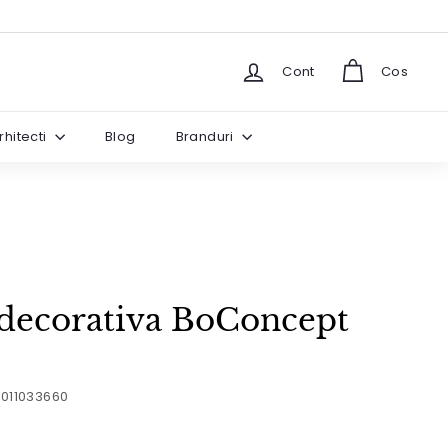
Cont
Cos
rhitecti
Blog
Branduri
 decorativa BoConcept
4011033660