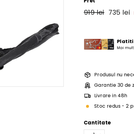
Pret
Pret
Pret
919
919 lei
735 lei
obisnuit
de
lei
vanzare
Platit
Mai multe
Produsul nu nec
Garantie 30 de z
Livrare in 48h
Stoc redus - 2 
Cantitate