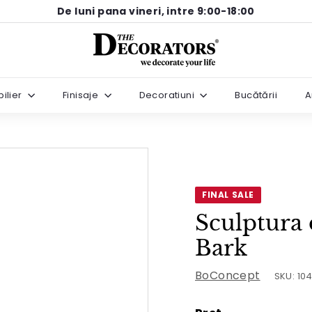
De luni pana vineri, intre 9:00-18:00
Pause
T
slideshow
h
e
ilier
Finisaje
Decoratiuni
Bucătării
A
D
e
c
o
r
a
FINAL SALE
t
Sculptura
o
Bark
r
s
BoConcept
SKU:
10