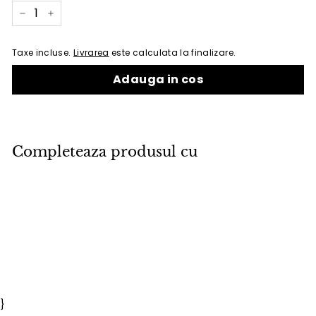
−
+
Taxe incluse.
Livrarea
este calculata la finalizare.
Adauga in cos
Completeaza produsul cu
Adauga in cos
Recipient Motif VOX
VOX
Pret
92
Pret
92 lei
108
108 lei
Economisiti 15%
de
obisnuit
lei
lei
PROMOTIE
vanzare
}