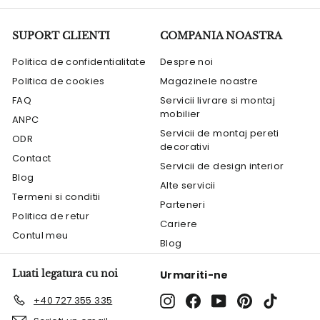
SUPORT CLIENTI
COMPANIA NOASTRA
Politica de confidentialitate
Despre noi
Politica de cookies
Magazinele noastre
FAQ
Servicii livrare si montaj
mobilier
ANPC
Servicii de montaj pereti
ODR
decorativi
Contact
Servicii de design interior
Blog
Alte servicii
Termeni si conditii
Parteneri
Politica de retur
Cariere
Contul meu
Blog
Luati legatura cu noi
Urmariti-ne
Instagram
Facebook
YouTube
Pinterest
TikTok
+40 727 355 335