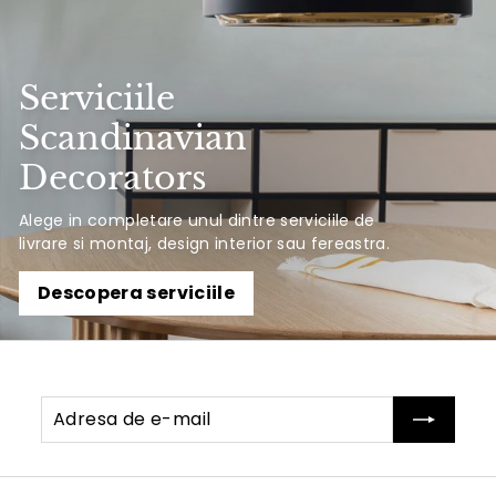
Serviciile
Scandinavian
Decorators
Alege in completare unul dintre serviciile de
livrare si montaj, design interior sau fereastra.
Descopera serviciile
Adresa
Abonati-
de
va
e-
mail