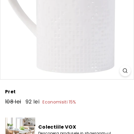
Pret
Pret
108
Pret
92
108 lei
92 lei
Economisiti 15%
obisnuit
de
lei
lei
vanzare
Colectiile VOX
Descopera produsele in showroom-ul