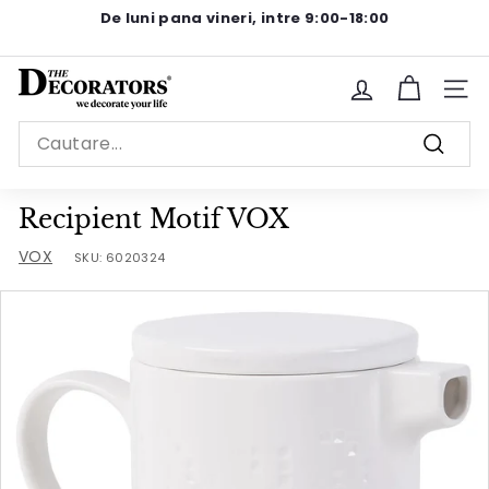
Sariti
De luni pana vineri, intre 9:00-18:00
la
Pause
continut
slideshow
T
Site n
h
Search
e
Cauta
D
e
Recipient Motif VOX
c
VOX
SKU:
6020324
o
r
a
t
o
r
s