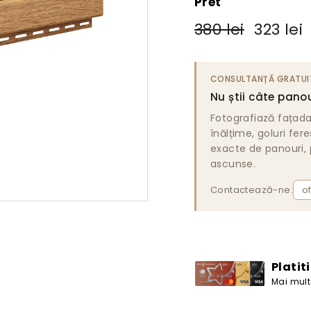
Pret
Pret
Pret
380
380 lei
323 lei
obisnuit
de
lei
vanzare
CONSULTANȚĂ GRATUI
Nu știi câte panou
Fotografiază fațad
înălțime, goluri fer
exacte de panouri, p
ascunse.
Contactează-ne:
o
Platit
Mai multe