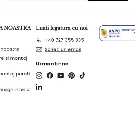
mail
A NOASTRA
Luati legatura cu noi
+40 727 355 335
 noastre
Scrieti un email
are si montaj
Urmariti-ne
 montaj pereti
Instagram
Facebook
YouTube
Pinterest
TikTok
LinkedIn
design interior