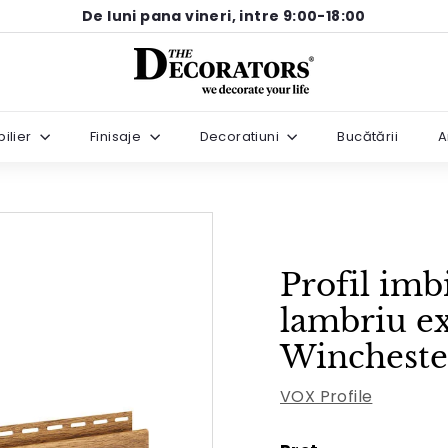
De luni pana vineri, intre 9:00-18:00
Pause
T
slideshow
h
e
ilier
Finisaje
Decoratiuni
Bucătării
A
D
e
c
o
r
Profil im
a
t
lambriu ex
o
Winchester
r
s
VOX Profile