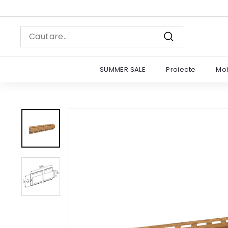
Sariti
la
continut
Search
Cautare
SUMMER SALE
Proiecte
Mob