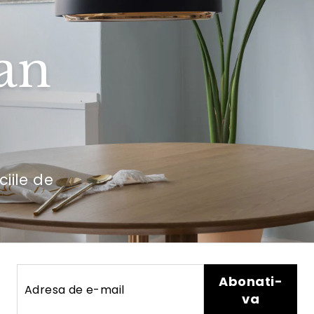
an
ciile de
Adresa
Abonati-
Abonati-
de
va
va
e-