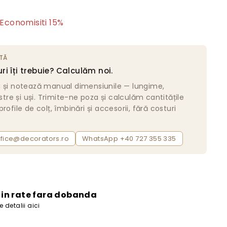
323
Economisiti 15%
lei
TĂ
ri îți trebuie? Calculăm noi.
a și notează manual dimensiunile — lungime,
estre și uși. Trimite-ne poza și calculăm cantitățile
rofile de colț, îmbinări și accesorii, fără costuri
ffice@decorators.ro
WhatsApp +40 727 355 335
i in rate fara dobanda
 detalii aici