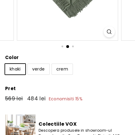
Color
khaki
verde
crem
Pret
Pret
569
Pret
484
569 lei
484 lei
Economisiti 15%
obisnuit
de
lei
lei
vanzare
Colectiile VOX
Descopera produsele in showroom-ul