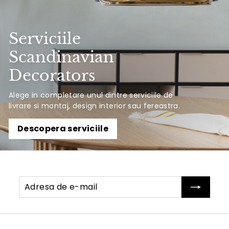
Serviciile
Scandinavian
Decorators
Alege in completare unul dintre serviciile de
livrare si montaj, design interior sau fereastra.
Descopera serviciile
Adresa
Abonati-
de
va
e-
mail