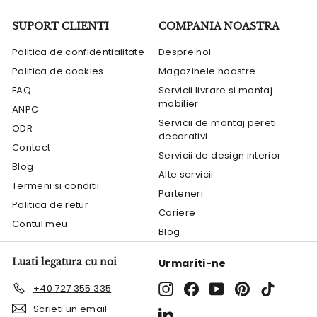
SUPORT CLIENTI
COMPANIA NOASTRA
Politica de confidentialitate
Despre noi
Politica de cookies
Magazinele noastre
FAQ
Servicii livrare si montaj
mobilier
ANPC
Servicii de montaj pereti
ODR
decorativi
Contact
Servicii de design interior
Blog
Alte servicii
Termeni si conditii
Parteneri
Politica de retur
Cariere
Contul meu
Blog
Luati legatura cu noi
Urmariti-ne
Instagram
Facebook
YouTube
Pinterest
TikTok
+40 727 355 335
Scrieti un email
LinkedIn