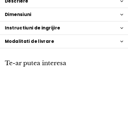
Descriere
Dimensiuni
Instructiuni de ingrijire
Modalitati de livrare
Te-ar putea interesa
PROMOTIE
Pled lana VOX Muff