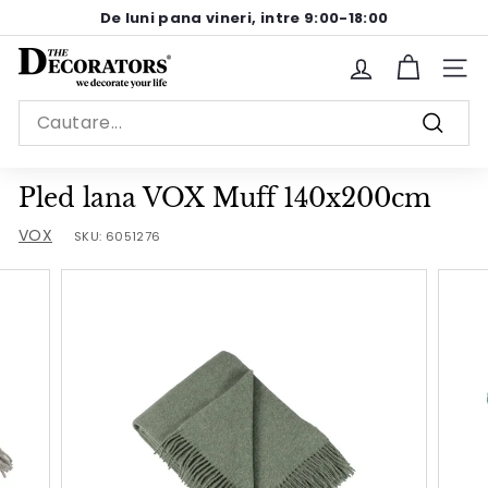
Sariti
De luni pana vineri, intre 9:00-18:00
la
Pause
continut
T
slideshow
Site n
h
Search
e
Cauta
D
e
Pled lana VOX Muff 140x200cm
c
VOX
SKU:
6051276
o
r
a
t
o
r
s