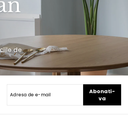
an
ciile de
Adresa
Abonati-
Abonati-
de
va
va
e-
mail