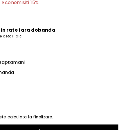
468
Economisiti 15%
lei
i in rate fara dobanda
 detalii aici
2 saptamani
omanda
te calculata la finalizare.