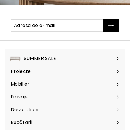
Adresa
Abonati-
de
va
e-
mail
SUMMER SALE
Proiecte
Mobilier
Expand
submenu
Finisaje
Expand
submenu
Decoratiuni
Expand
submenu
Bucătării