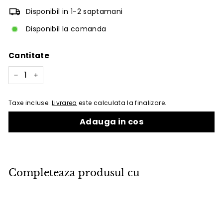
Disponibil in 1-2 saptamani
Disponibil la comanda
Cantitate
−
+
Taxe incluse.
Livrarea
este calculata la finalizare.
Adauga in cos
Completeaza produsul cu
Adauga in cos
Panouri tapitate Vilo Regular 2,
albastru