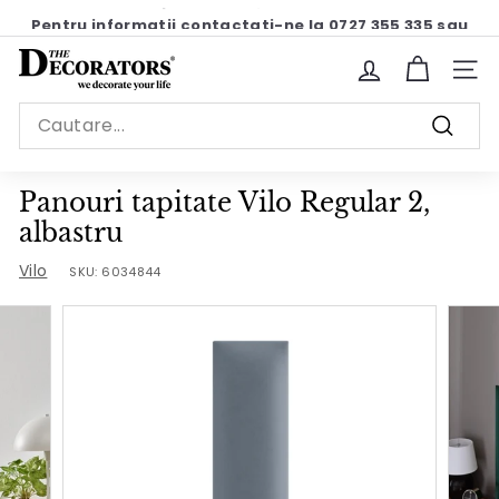
Sariti
Pentru informatii contactati-ne la 0727 355 335 sau
la
pe chat
Pause
continut
T
slideshow
Site n
h
Search
e
Cauta
D
e
Panouri tapitate Vilo Regular 2,
c
albastru
o
Vilo
SKU:
6034844
r
a
t
o
r
s