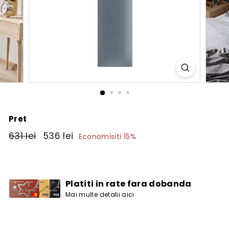
Pret
Pret
631
Pret
536
631 lei
536 lei
Economisiti 15%
obisnuit
de
lei
lei
vanzare
Platiti in rate fara dobanda
Mai multe detalii aici