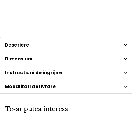
Vilo
Pret
536
Pret
536 lei
631
631 lei
Economisiti 15%
PROMOTIE
de
obisnuit
lei
lei
vanzare
}
Descriere
Dimensiuni
Instructiuni de ingrijire
Modalitati de livrare
Te-ar putea interesa