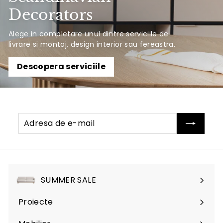
Decorators
Alege in completare unul dintre serviciile de
livrare si montaj, design interior sau fereastra.
Descopera serviciile
Adresa
Abonati-
de
va
e-
mail
SUMMER SALE
Proiecte