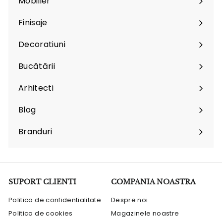
Mobilier
Expand
submenu
Finisaje
Expand
submenu
Decoratiuni
Expand
submenu
Bucătării
Arhitecti
Expand
submenu
Blog
Branduri
Expand
submenu
SUPORT CLIENTI
COMPANIA NOASTRA
Politica de confidentialitate
Despre noi
Politica de cookies
Magazinele noastre