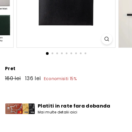
Pret
Pret
160
Pret
136
160 lei
136 lei
Economisiti 15%
obisnuit
de
lei
lei
vanzare
Platiti in rate fara dobanda
Mai multe detalii aici