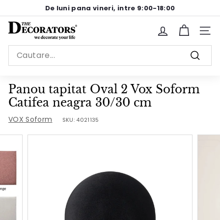
Sariti
De luni pana vineri, intre 9:00-18:00
la
Pause
continut
T
slideshow
Site n
h
Search
e
Cauta
D
e
Panou tapitat Oval 2 Vox Soform
c
Catifea neagra 30/30 cm
o
VOX Soform
SKU:
4021135
r
a
t
o
r
s