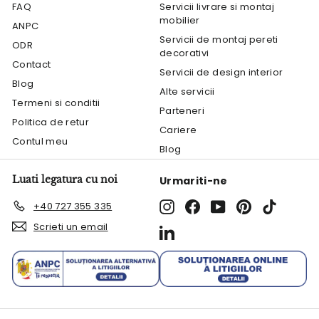
FAQ
Servicii livrare si montaj
mobilier
ANPC
Servicii de montaj pereti
ODR
decorativi
Contact
Servicii de design interior
Blog
Alte servicii
Termeni si conditii
Parteneri
Politica de retur
Cariere
Contul meu
Blog
Luati legatura cu noi
Urmariti-ne
Instagram
Facebook
YouTube
Pinterest
TikTok
+40 727 355 335
Scrieti un email
LinkedIn