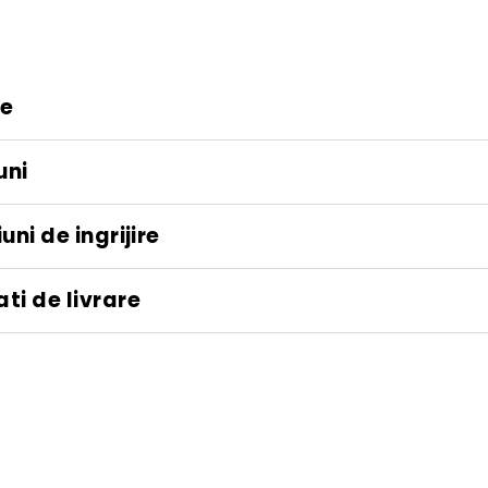
re
uni
uni de ingrijire
ti de livrare