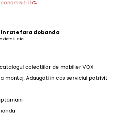
36
Economisiti 15%
ei
i in rate fara dobanda
 detalii aici
 catalogul colectiilor de mobilier VOX
a montaj. Adaugati in cos serviciul potrivit
saptamani
omanda