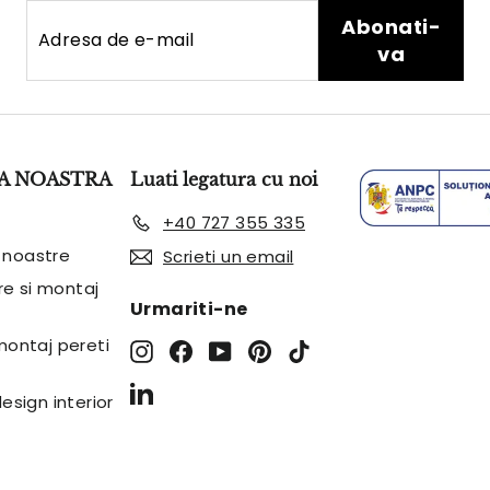
Adresa
Abonati-
Abonati-
de
va
va
e-
mail
A NOASTRA
Luati legatura cu noi
+40 727 355 335
 noastre
Scrieti un email
are si montaj
Urmariti-ne
 montaj pereti
Instagram
Facebook
YouTube
Pinterest
TikTok
LinkedIn
design interior