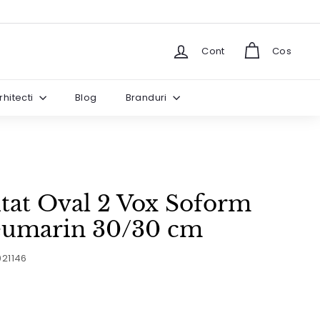
Cont
Cos
rhitecti
Blog
Branduri
tat Oval 2 Vox Soform
leumarin 30/30 cm
021146