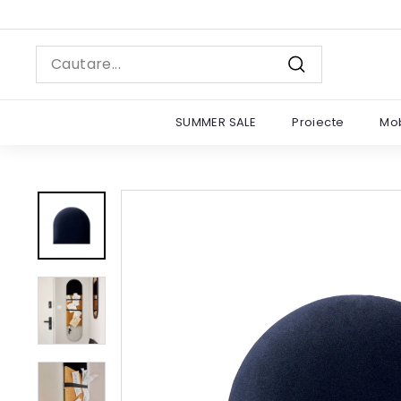
Sariti
la
continut
Search
Cautare
SUMMER SALE
Proiecte
Mob