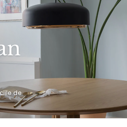
an
ciile de