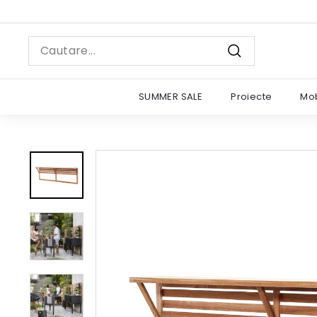
Sariti
la
continut
Search
Cautare
SUMMER SALE
Proiecte
Mob