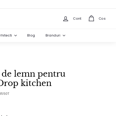
Cont
Cos
rhitecti
Blog
Branduri
 de lemn pentru
Drop kitchen
3550T