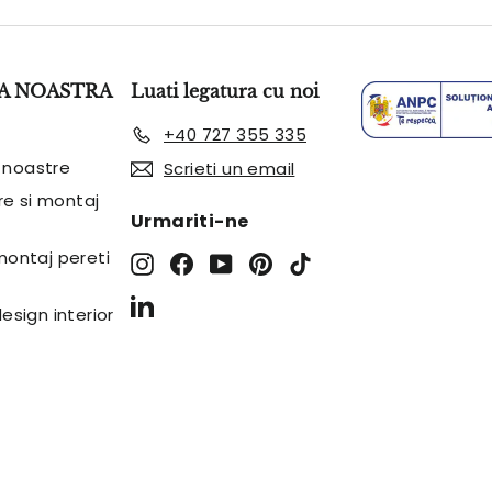
mail
A NOASTRA
Luati legatura cu noi
+40 727 355 335
 noastre
Scrieti un email
are si montaj
Urmariti-ne
 montaj pereti
Instagram
Facebook
YouTube
Pinterest
TikTok
LinkedIn
design interior