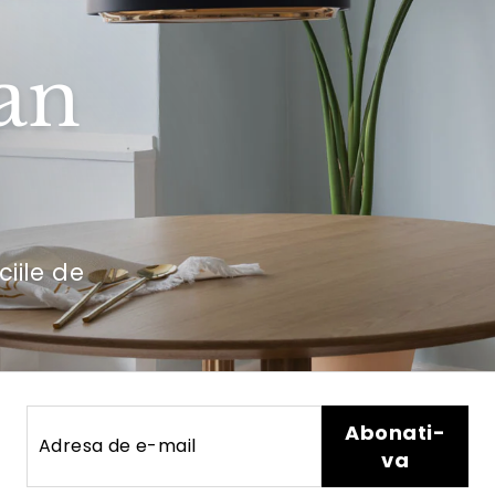
an
ciile de
Adresa
Abonati-
Abonati-
de
va
va
e-