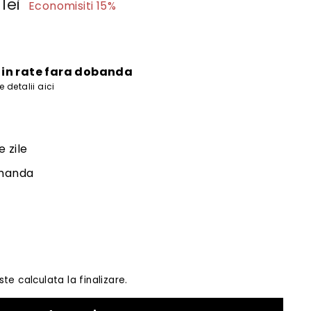
7.436
lei
Economisiti 15%
lei
e
i in rate fara dobanda
 detalii aici
e zile
omanda
te calculata la finalizare.