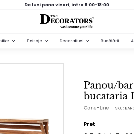
De luni pana vineri, intre 9:00-18:00
Pause
T
slideshow
h
e
ilier
Finisaje
Decoratiuni
Bucătării
A
D
e
c
o
r
Panou/bar
a
t
bucataria 
o
Cane-Line
SKU:
BAR
r
s
Pret