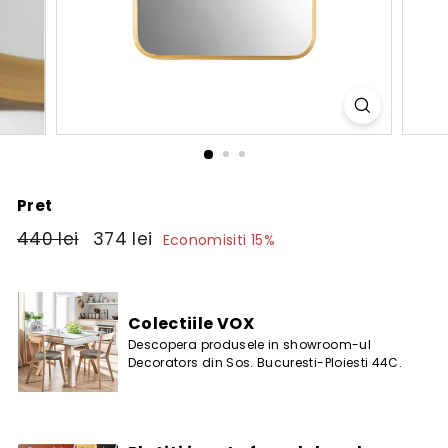
Pret
Pret
440
Pret
374
440 lei
374 lei
Economisiti 15%
obisnuit
de
lei
lei
vanzare
Colectiile VOX
Descopera produsele in showroom-ul
Decorators din Sos. Bucuresti-Ploiesti 44C.