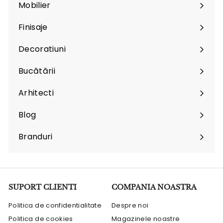
Mobilier
Expand
submenu
Finisaje
Expand
submenu
Decoratiuni
Expand
submenu
Bucătării
Arhitecti
Expand
submenu
Blog
Branduri
Expand
submenu
SUPORT CLIENTI
COMPANIA NOASTRA
Politica de confidentialitate
Despre noi
Politica de cookies
Magazinele noastre