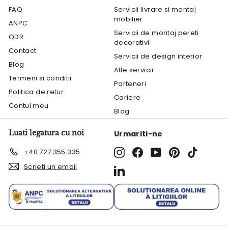
FAQ
Servicii livrare si montaj
mobilier
ANPC
Servicii de montaj pereti
ODR
decorativi
Contact
Servicii de design interior
Blog
Alte servicii
Termeni si conditii
Parteneri
Politica de retur
Cariere
Contul meu
Blog
Luati legatura cu noi
Urmariti-ne
Instagram
Facebook
YouTube
Pinterest
TikTok
+40 727 355 335
Scrieti un email
LinkedIn