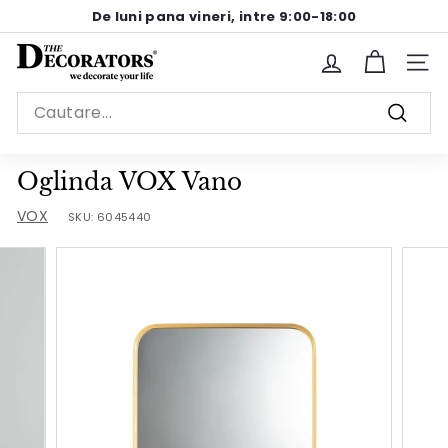
Sariti
De luni pana vineri, intre 9:00-18:00
la
Pause
continut
T
slideshow
Site n
h
Search
e
Cauta
D
e
Oglinda VOX Vano
c
VOX
SKU:
6045440
o
r
a
t
o
r
s