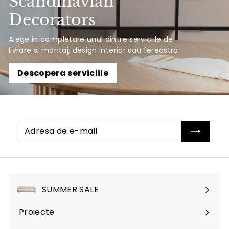
Scandinavian
Decorators
Alege in completare unul dintre serviciile de
livrare si montaj, design interior sau fereastra.
Descopera serviciile
Adresa
Abonati-
de
va
e-
mail
SUMMER SALE
Proiecte