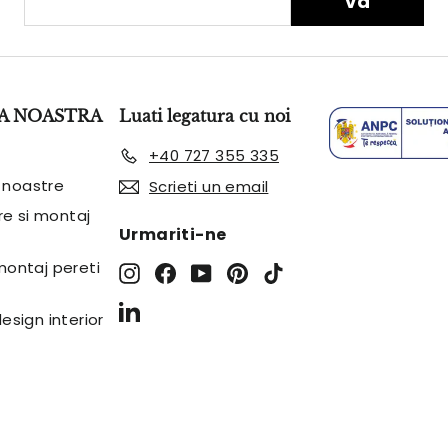
va
e-
mail
A NOASTRA
Luati legatura cu noi
+40 727 355 335
 noastre
Scrieti un email
are si montaj
Urmariti-ne
 montaj pereti
Instagram
Facebook
YouTube
Pinterest
TikTok
LinkedIn
design interior