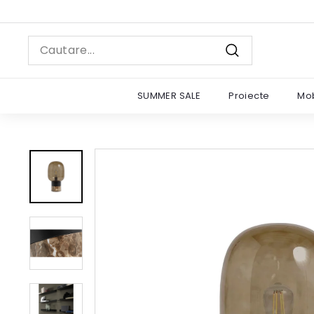
Sariti
la
continut
Search
Cautare
SUMMER SALE
Proiecte
Mob