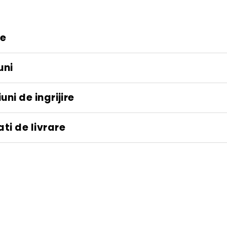
re
uni
uni de ingrijire
ti de livrare