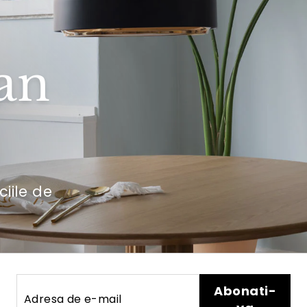
an
ciile de
Adresa
Abonati-
Abonati-
de
va