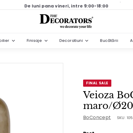
De luni pana vineri, intre 9:00-18:00
Pause
T
slideshow
h
e
ilier
Finisaje
Decoratiuni
Bucătării
A
D
e
c
o
r
a
FINAL SALE
t
Veioza Bo
o
maro/Ø20
r
s
BoConcept
SKU:
10