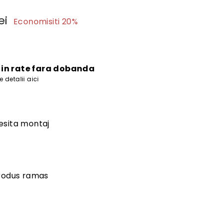
1.591
ei
Economisiti 20%
lei
i in rate fara dobanda
 detalii aici
esita montaj
produs ramas