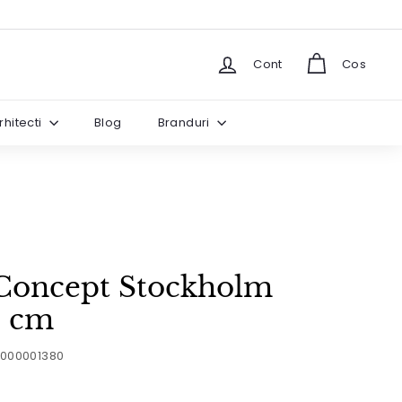
Cont
Cos
rhitecti
Blog
Branduri
Concept Stockholm
 cm
5000001380