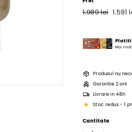
Pret
Pret
Pret
1.989
1.989 lei
1.591 l
obisnuit
de
lei
vanzare
Platit
Mai multe
Produsul nu nec
Garantie 2 ani
Livrare in 48h
Stoc redus - 1 
Cantitate