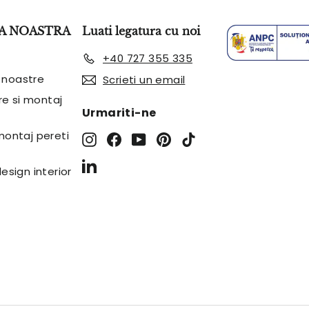
A NOASTRA
Luati legatura cu noi
+40 727 355 335
 noastre
Scrieti un email
are si montaj
Urmariti-ne
 montaj pereti
Instagram
Facebook
YouTube
Pinterest
TikTok
LinkedIn
design interior