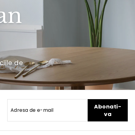
an
ciile de
Adresa
Abonati-
Abonati-
de
va
va
e-
mail