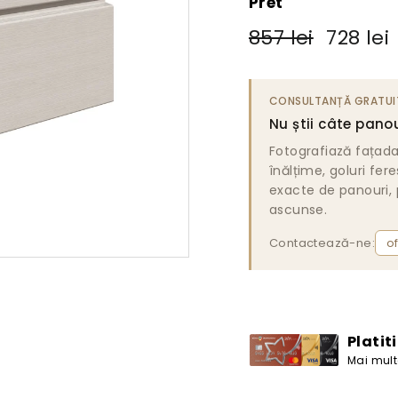
Pret
Pret
Pret
857
857 lei
728 lei
obisnuit
de
lei
vanzare
CONSULTANȚĂ GRATUI
Nu știi câte panou
Fotografiază fațad
înălțime, goluri fer
exacte de panouri, p
ascunse.
Contactează-ne:
o
Platit
Mai multe