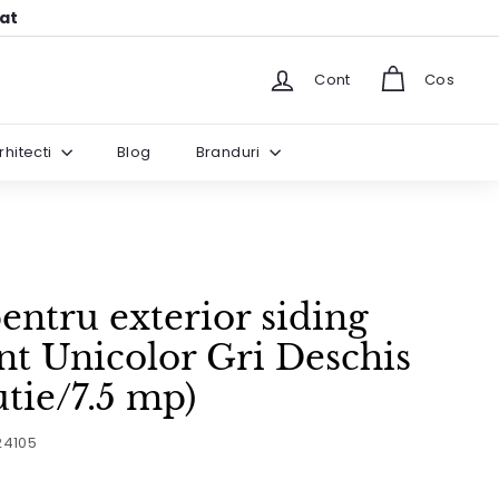
hat
Cont
Cos
rhitecti
Blog
Branduri
ntru exterior siding
ont Unicolor Gri Deschis
utie/7.5 mp)
24105