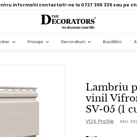
ntru informatii contactati-ne la 0727 355 335 sau pe c
Pause
T
slideshow
h
e
ilier
Finisaje
Decoratiuni
Bucătării
A
D
e
c
o
r
Lambriu pe
a
t
vinil Vifr
o
SV-05 (1 c
r
s
VOX Profile
SKU:
30