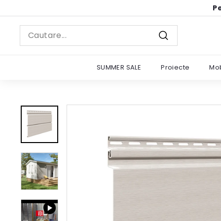
Sariti
Pe
la
continut
Search
Cautare
SUMMER SALE
Proiecte
Mob