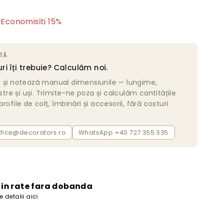
728
Economisiti 15%
lei
TĂ
ri îți trebuie? Calculăm noi.
a și notează manual dimensiunile — lungime,
estre și uși. Trimite-ne poza și calculăm cantitățile
rofile de colț, îmbinări și accesorii, fără costuri
ffice@decorators.ro
WhatsApp +40 727 355 335
i in rate fara dobanda
 detalii aici