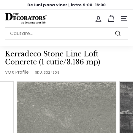
Sariti
De luni pana vineri, intre 9:00-18:00
la
Pause
continut
T
slideshow
Site n
h
Search
e
Cauta
D
e
Kerradeco Stone Line Loft
c
Concrete (1 cutie/3.186 mp)
o
VOX Profile
SKU:
3024809
r
a
t
o
r
s