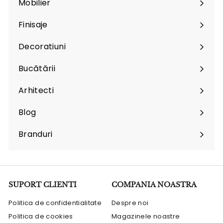
Mobilier
Expand
submenu
Finisaje
Expand
submenu
Decoratiuni
Expand
submenu
Bucătării
Arhitecti
Expand
submenu
Blog
Branduri
Expand
submenu
SUPORT CLIENTI
COMPANIA NOASTRA
Politica de confidentialitate
Despre noi
Politica de cookies
Magazinele noastre