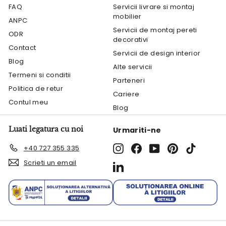
FAQ
Servicii livrare si montaj
mobilier
ANPC
Servicii de montaj pereti
ODR
decorativi
Contact
Servicii de design interior
Blog
Alte servicii
Termeni si conditii
Parteneri
Politica de retur
Cariere
Contul meu
Blog
Luati legatura cu noi
Urmariti-ne
Instagram
Facebook
YouTube
Pinterest
TikTok
+40 727 355 335
Scrieti un email
LinkedIn