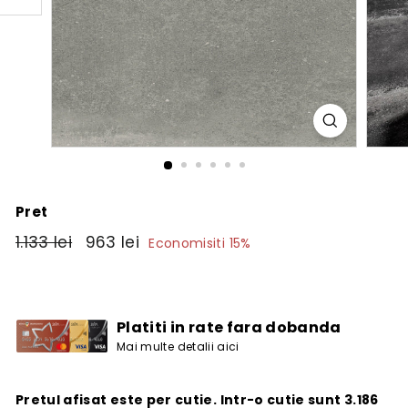
Pret
Pret
1.133
Pret
963
1.133 lei
963 lei
Economisiti 15%
obisnuit
de
lei
lei
vanzare
Platiti in rate fara dobanda
Mai multe detalii aici
Pretul afisat este per cutie. Intr-o cutie sunt 3.186