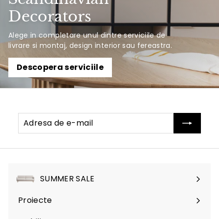
Decorators
Alege in completare unul dintre serviciile de
livrare si montaj, design interior sau fereastra.
Descopera serviciile
Adresa
Abonati-
de
va
e-
mail
SUMMER SALE
Proiecte