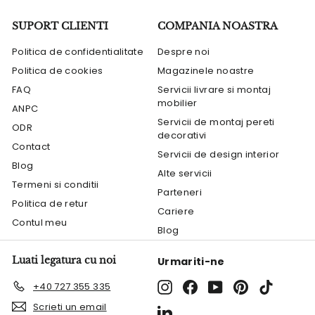
SUPORT CLIENTI
COMPANIA NOASTRA
Politica de confidentialitate
Despre noi
Politica de cookies
Magazinele noastre
FAQ
Servicii livrare si montaj
mobilier
ANPC
Servicii de montaj pereti
ODR
decorativi
Contact
Servicii de design interior
Blog
Alte servicii
Termeni si conditii
Parteneri
Politica de retur
Cariere
Contul meu
Blog
Luati legatura cu noi
Urmariti-ne
Instagram
Facebook
YouTube
Pinterest
TikTok
+40 727 355 335
Scrieti un email
LinkedIn