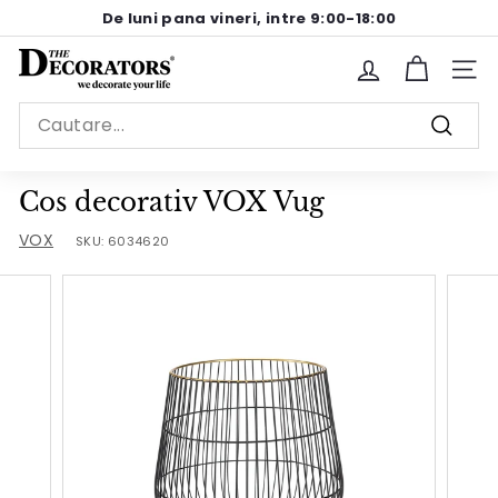
Sariti
De luni pana vineri, intre 9:00-18:00
la
Pause
continut
T
slideshow
Site n
h
Search
e
Cauta
D
e
Cos decorativ VOX Vug
c
VOX
SKU:
6034620
o
r
a
t
o
r
s