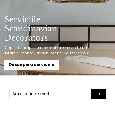
Serviciile
Scandinavian
Decorators
Alege in completare unul dintre serviciile de
livrare si montaj, design interior sau fereastra.
Descopera serviciile
Adresa
Abonati-
de
va
e-
mail