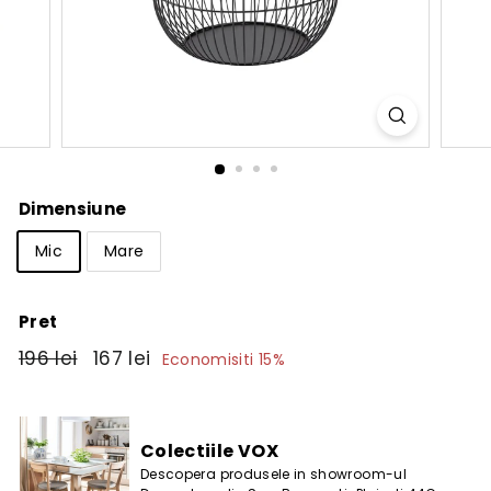
Dimensiune
Mic
Mare
Pret
Pret
196
Pret
167
196 lei
167 lei
Economisiti 15%
obisnuit
de
lei
lei
vanzare
Colectiile VOX
Descopera produsele in showroom-ul