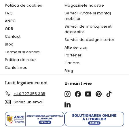
Politica de cookies
Magazinele noastre
FAQ
Servicii livrare si montaj
mobilier
ANPC
Servicii de montaj pereti
ODR
decorativi
Contact
Servicii de design interior
Blog
Alte servicii
Termeni si conditii
Parteneri
Politica de retur
Cariere
Contul meu
Blog
Luati legatura cu noi
Urmariti-ne
Instagram
Facebook
YouTube
Pinterest
TikTok
+40 727 355 335
Scrieti un email
LinkedIn