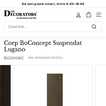
Sariti
De luni pana vineri, intre 9:00-18:00
la
Pause
continut
T
slideshow
Site n
h
Search
e
Cauta
D
e
Corp BoConcept Suspendat
c
Lugano
o
BoConcept
SKU:
380026000702702
r
a
t
o
r
s