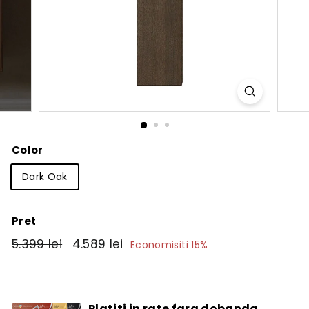
Color
Dark Oak
Pret
Pret
5.399
Pret
4.589
5.399 lei
4.589 lei
Economisiti 15%
obisnuit
de
lei
lei
vanzare
Platiti in rate fara dobanda