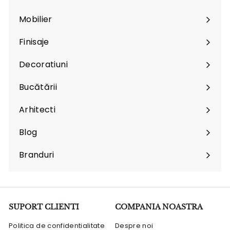
Mobilier
Expand
submenu
Finisaje
Expand
submenu
Decoratiuni
Expand
submenu
Bucătării
Arhitecti
Expand
submenu
Blog
Branduri
Expand
submenu
SUPORT CLIENTI
COMPANIA NOASTRA
Politica de confidentialitate
Despre noi