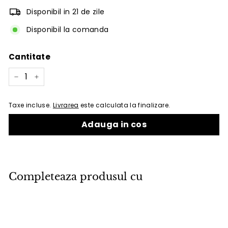
Disponibil in 21 de zile
Disponibil la comanda
Cantitate
−
+
Taxe incluse.
Livrarea
este calculata la finalizare.
Adauga in cos
Completeaza produsul cu
Adauga in cos
Canapea de exterior 2 locuri Cane-
line Diamond