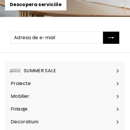
Descopera serviciile
Adresa
Abonati-
de
va
e-
mail
SUMMER SALE
Proiecte
Mobilier
Expand
submenu
Finisaje
Expand
submenu
Decoratiuni
Expand