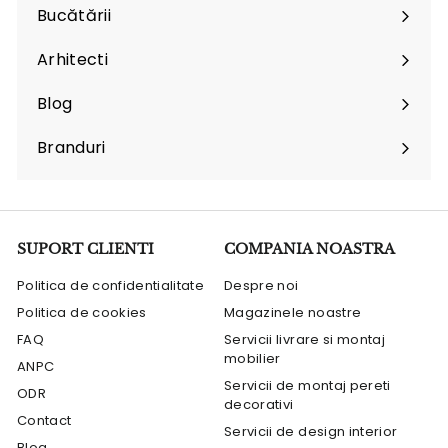
submenu
Bucătării
Arhitecti
Expand
submenu
Blog
Branduri
Expand
submenu
SUPORT CLIENTI
COMPANIA NOASTRA
Politica de confidentialitate
Despre noi
Politica de cookies
Magazinele noastre
FAQ
Servicii livrare si montaj
mobilier
ANPC
Servicii de montaj pereti
ODR
decorativi
Contact
Servicii de design interior
Blog