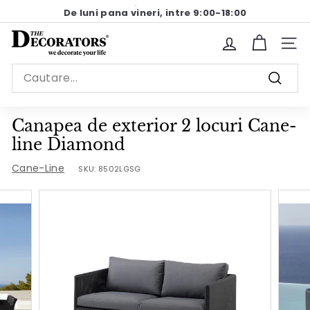
Sariti
De luni pana vineri, intre 9:00-18:00
la
Pause
continut
T
slideshow
Site n
h
Search
e
Cauta
D
e
Canapea de exterior 2 locuri Cane-
c
line Diamond
o
Cane-Line
SKU:
8502LGSG
r
a
t
o
r
s