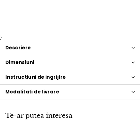
Cane-line
Pret
14.687
Pret
14.687 lei
17.279
17.279 lei
Economisiti 15%
PROMOTIE
de
obisnuit
lei
lei
vanzare
}
Descriere
Dimensiuni
Instructiuni de ingrijire
Modalitati de livrare
Te-ar putea interesa