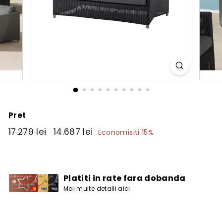
Pret
Pret
17.279
Pret
14.687
17.279 lei
14.687 lei
Economisiti 15%
obisnuit
de
lei
lei
vanzare
Platiti in rate fara dobanda
Mai multe detalii aici