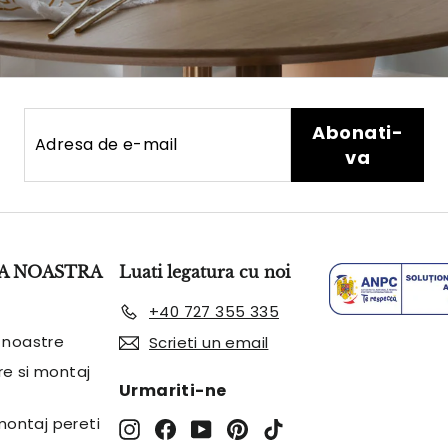
Adresa
Abonati-
Abonati-
de
va
va
e-
mail
A NOASTRA
Luati legatura cu noi
+40 727 355 335
 noastre
Scrieti un email
are si montaj
Urmariti-ne
 montaj pereti
Instagram
Facebook
YouTube
Pinterest
TikTok