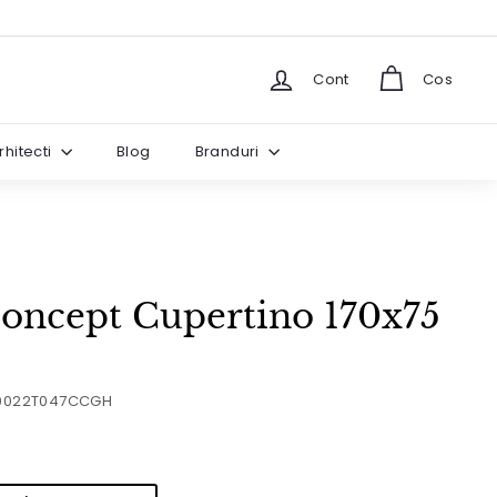
Cont
Cos
rhitecti
Blog
Branduri
oncept Cupertino 170x75
0022T047CCGH