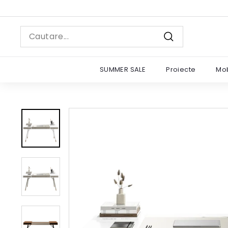
Sariti
la
continut
Search
Cautare
SUMMER SALE
Proiecte
Mob