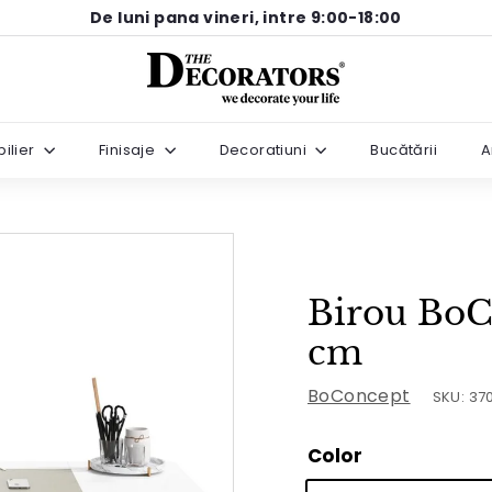
De luni pana vineri, intre 9:00-18:00
Pause
T
slideshow
h
e
ilier
Finisaje
Decoratiuni
Bucătării
A
D
e
c
o
r
Birou BoC
a
t
cm
o
BoConcept
SKU:
37
r
s
Color