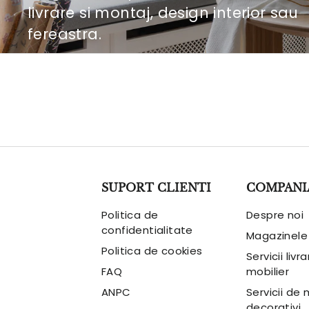
livrare si montaj, design interior sau
fereastra.
Descopera serviciile
SUPORT CLIENTI
COMPANI
Politica de
Despre noi
confidentialitate
Magazinele
Politica de cookies
Servicii livr
FAQ
mobilier
ANPC
Servicii de
decorativi