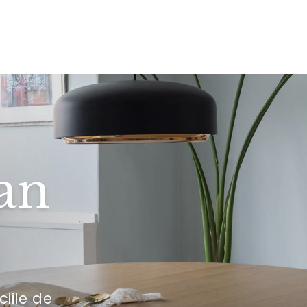
an
ciile de