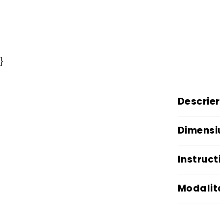
}
Descrie
Dimensi
Instructi
Modalita