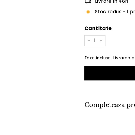
Livrare in 48h
Stoc redus - 1 
Cantitate
−
+
Taxe incluse.
Livrarea
es
Completeaza pr
Bi
Bo