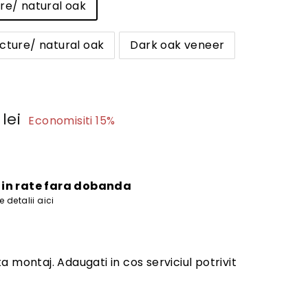
re/ natural oak
cture/ natural oak
Dark oak veneer
9.172
 lei
Economisiti 15%
lei
re
i in rate fara dobanda
 detalii aici
a montaj. Adaugati in cos serviciul potrivit