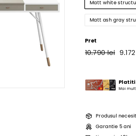
Matt white structu
Matt ash gray stru
Pret
Pret
Pret
10.790
10.790 lei
9.172
obisnuit
de
lei
vanza
Platit
Mai multe
Produsul necesit
Garantie 5 ani