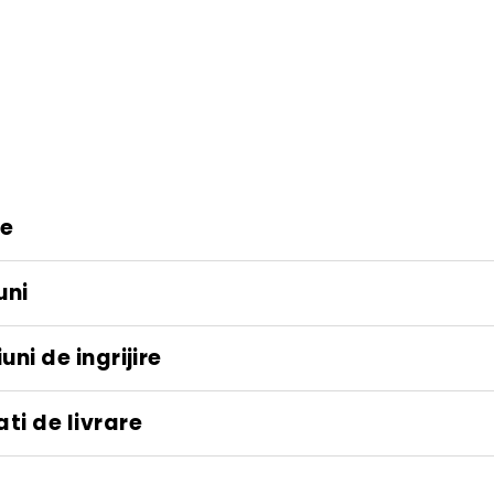
de
PROMOTIE
re
uni
uni de ingrijire
ti de livrare