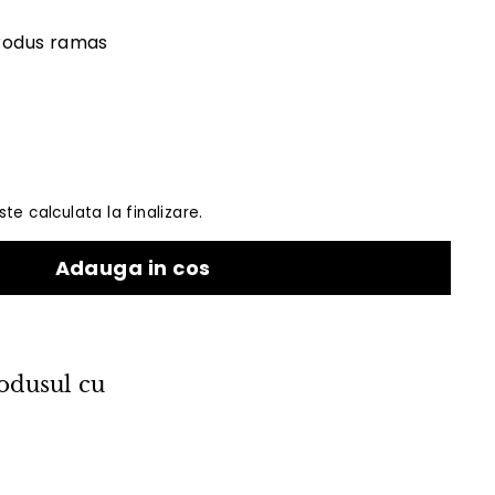
produs ramas
te calculata la finalizare.
Adauga in cos
odusul cu
rou BoConcept Cupertino 170x75 cm
Concept