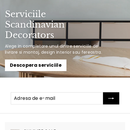
Serviciile
Scandinavian
Decorators
Alege in completare unul dintre serviciile de
livrare si montaj, design interior sau fereastra.
Descopera serviciile
Adresa
Abonati-
de
va
e-
mail