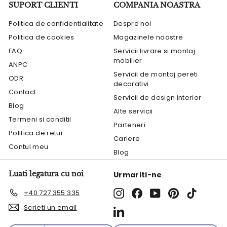
SUPORT CLIENTI
COMPANIA NOASTRA
Politica de confidentialitate
Despre noi
Politica de cookies
Magazinele noastre
FAQ
Servicii livrare si montaj
mobilier
ANPC
Servicii de montaj pereti
ODR
decorativi
Contact
Servicii de design interior
Blog
Alte servicii
Termeni si conditii
Parteneri
Politica de retur
Cariere
Contul meu
Blog
Luati legatura cu noi
Urmariti-ne
Instagram
Facebook
YouTube
Pinterest
TikTok
+40 727 355 335
Scrieti un email
LinkedIn