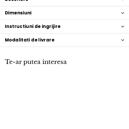
Dimensiuni
Instructiuni de ingrijire
Modalitati de livrare
Te-ar putea interesa
PROMOTIE
Vaza VOX Verti
VOX