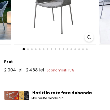
Pret
Pret
2.904
Pret
2.468
2.904 lei
2.468 lei
Economisiti 15%
obisnuit
de
lei
lei
vanzare
Platiti in rate fara dobanda
Mai multe detalii aici