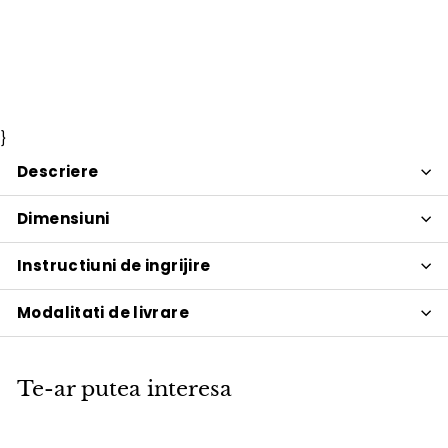
Breeze Gri
Cane-line
Pret
2.468
Pret
2.468 lei
2.904
2.904 lei
Economisiti 15%
PROMOTIE
de
obisnuit
lei
lei
vanzare
}
Descriere
Dimensiuni
Instructiuni de ingrijire
Modalitati de livrare
Te-ar putea interesa