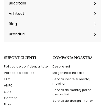
submenu
Bucătării
Arhitecti
Expand
submenu
Blog
Branduri
Expand
submenu
SUPORT CLIENTI
COMPANIA NOASTRA
Politica de confidentialitate
Despre noi
Politica de cookies
Magazinele noastre
FAQ
Servicii livrare si montaj
mobilier
ANPC
Servicii de montaj pereti
ODR
decorativi
Contact
Servicii de design interior
Blog