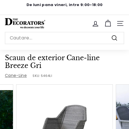
Sariti
De luni pana vineri, intre 9:00-18:00
la
Pause
continut
slideshow
T
Site n
h
Search
e
Cauta
D
e
Scaun de exterior Cane-line
c
Breeze Gri
o
Cane-Line
SKU:
5464LI
r
a
t
o
r
s