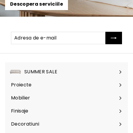
Descopera serviciile
Adresa
Abonati-
de
va
e-
mail
SUMMER SALE
Proiecte
Mobilier
Expand
submenu
Finisaje
Expand
submenu
Decoratiuni
Expand