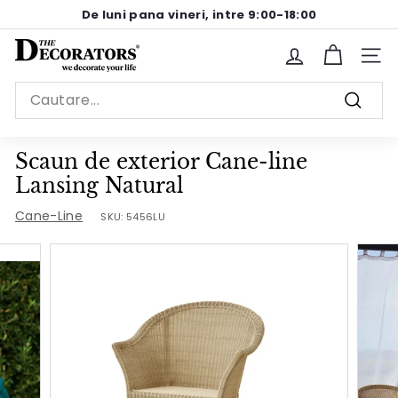
Sariti
De luni pana vineri, intre 9:00-18:00
la
Pause
continut
T
slideshow
Site n
h
Search
e
Cauta
D
e
Scaun de exterior Cane-line
c
Lansing Natural
o
Cane-Line
SKU:
5456LU
r
a
t
o
r
s