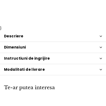
Cane-line
Pret
3.332
Pret
3.332 lei
3.920
3.920 lei
Economisiti 15%
PROMOTIE
de
obisnuit
lei
lei
vanzare
}
Descriere
Dimensiuni
Instructiuni de ingrijire
Modalitati de livrare
Te-ar putea interesa