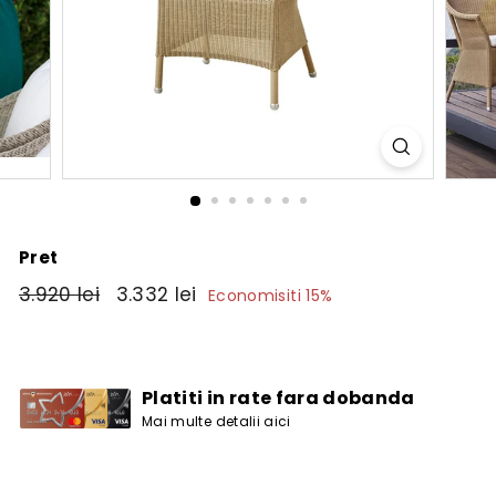
Pret
Pret
3.920
Pret
3.332
3.920 lei
3.332 lei
Economisiti 15%
obisnuit
de
lei
lei
vanzare
Platiti in rate fara dobanda
Mai multe detalii aici