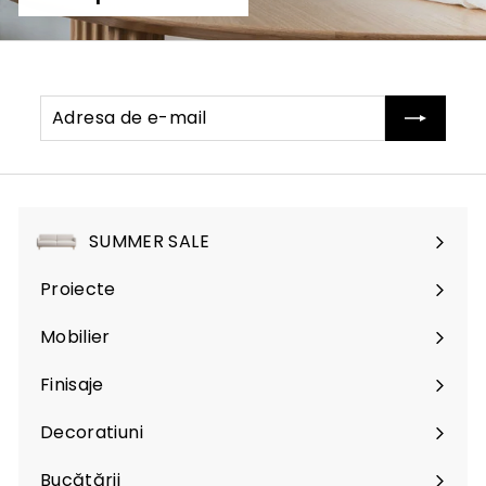
Adresa
Abonati-
de
va
e-
mail
SUMMER SALE
Proiecte
Mobilier
Expand
submenu
Finisaje
Expand
submenu
Decoratiuni
Expand
submenu
Bucătării