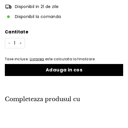
Disponibil in 21 de zile
Disponibil la comanda
Cantitate
−
+
Taxe incluse.
Livrarea
este calculata la finalizare.
Adauga in cos
Completeaza produsul cu
Adauga in cos
Scaun de exterior Cane-line Lansing
Natural